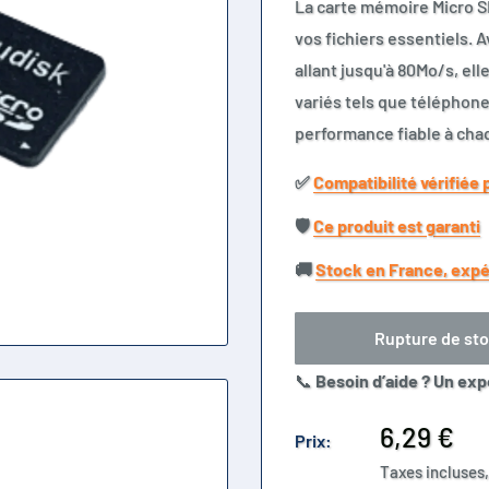
La carte mémoire Micro S
vos fichiers essentiels. 
allant jusqu'à 80Mo/s, ell
variés tels que téléphone
performance fiable à chaq
✅​
Compatibilité vérifiée 
🛡️​
Ce produit est garanti
🚚​
Stock en France, expé
Rupture de st
📞
Besoin d’aide ? Un exp
Prix
6,29 €
Prix:
réduit
Taxes incluses,