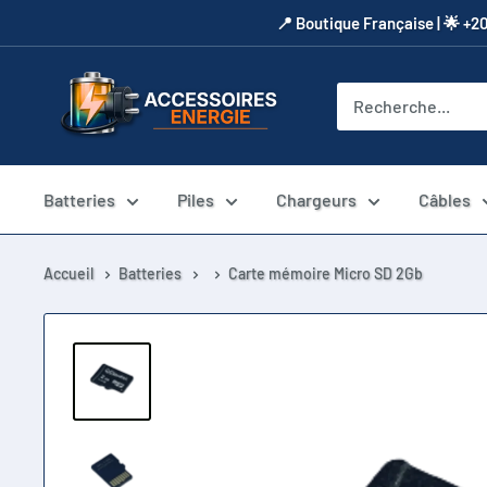
Passer
​📍​ Boutique Française | 🌟 +2
au
contenu
Accessoires
Energie
Batteries
Piles
Chargeurs
Câbles
Accueil
Batteries
Carte mémoire Micro SD 2Gb