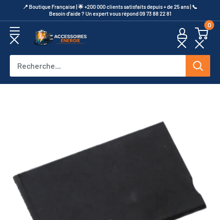
Passer
​📍​ Boutique Française | 🌟 +200 000 clients satisfaits depuis + de 25 ans | 📞​
Besoin d’aide ? Un expert vous répond 09 73 88 22 81
au
0
contenu
Accessoires
Energie