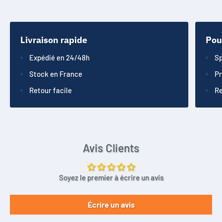
Livraison rapide
Pou
Expédié en 24/48h
Sp
Stock en France
Pr
Retour facile
Re
Avis Clients
Soyez le premier à écrire un avis
Écrire un avis