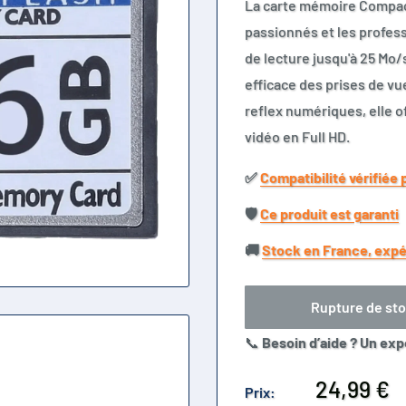
La carte mémoire Compact
passionnés et les profess
de lecture jusqu'à 25 Mo/
efficace des prises de v
reflex numériques, elle 
vidéo en Full HD.
✅​
Compatibilité vérifiée 
🛡️​
Ce produit est garanti
🚚​
Stock en France, expé
Rupture de st
📞
Besoin d’aide ? Un exp
Prix
24,99 €
Prix: