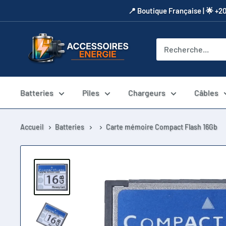
Passer
​📍​ Boutique Française | 🌟 +2
au
contenu
Accessoires
Energie
Batteries
Piles
Chargeurs
Câbles
Accueil
Batteries
Carte mémoire Compact Flash 16Gb