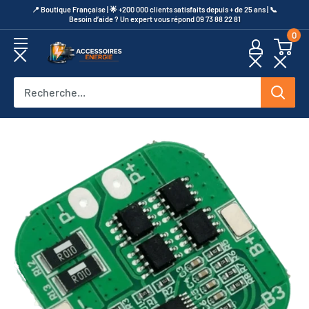
Passer
​📍​ Boutique Française | 🌟 +200 000 clients satisfaits depuis + de 25 ans | 📞​
Besoin d’aide ? Un expert vous répond 09 73 88 22 81
au
0
contenu
Accessoires
Energie