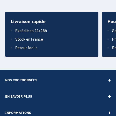
Livraison rapide
Pou
Expédié en 24/48h
Sp
Stock en France
Pr
Retour facile
Re
NOS COORDONNÉES
SARL POINT ENERGIE
EN SAVOIR PLUS
20 Rue de Lépante
Contact
06000 NICE
INFORMATIONS
A propos