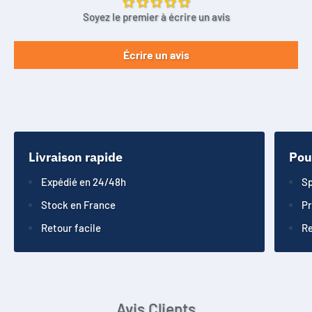
Soyez le premier à écrire un avis
Écrire un avis
Livraison rapide
Pou
Expédié en 24/48h
Sp
Stock en France
Pr
Retour facile
Re
Avis Clients