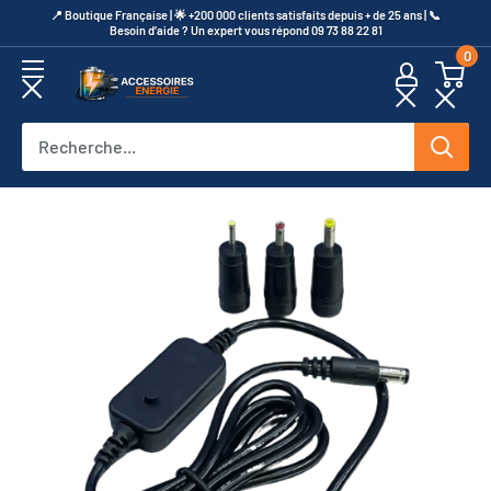
Passer
​📍​ Boutique Française | 🌟 +200 000 clients satisfaits depuis + de 25 ans | 📞​
Besoin d’aide ? Un expert vous répond 09 73 88 22 81
au
0
contenu
Accessoires
Energie