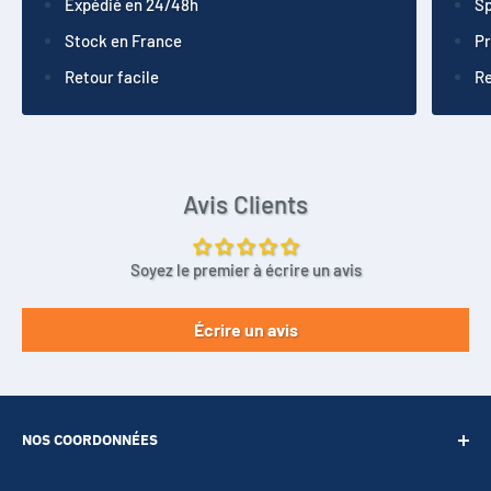
Expédié en 24/48h
Sp
Stock en France
Pr
Retour facile
Re
Avis Clients
Soyez le premier à écrire un avis
Écrire un avis
NOS COORDONNÉES
SARL POINT ENERGIE