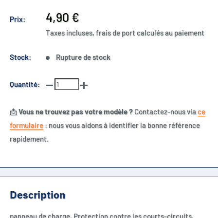
Prix
4,90 €
Prix:
réduit
Taxes incluses, frais de port calculés au paiement
Stock:
Rupture de stock
Quantité:
📩
Vous ne trouvez pas votre modèle ?
Contactez-nous via
ce
formulaire
: nous vous aidons à identifier la bonne référence
rapidement.
Description
panneau de charge, Protection contre les courts-circuits,