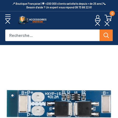
Passer
​📍​ Boutique Française | 🌟 +200 000 clients satisfaits depuis + de 25 ans | 📞​
Besoin d’aide ? Un expert vous répond 09 73 88 22 81
au
0
contenu
Accessoires
Energie