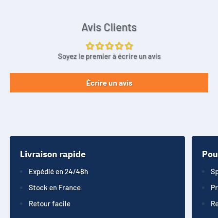
Avis Clients
Soyez le premier à écrire un avis
Écrire un avis
Livraison rapide
Pou
Expédié en 24/48h
Sp
Stock en France
Pr
Retour facile
Re