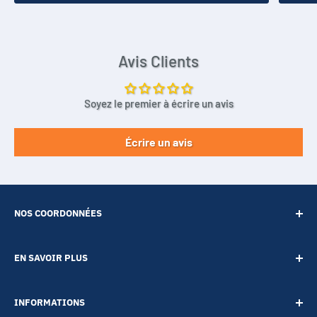
Avis Clients
Soyez le premier à écrire un avis
Écrire un avis
NOS COORDONNÉES
SARL POINT ENERGIE
EN SAVOIR PLUS
20 Rue de Lépante
Contact
06000 NICE
INFORMATIONS
A propos