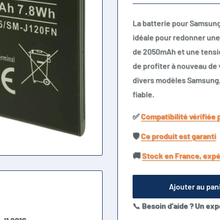
La batterie pour Samsung
idéale pour redonner une
de 2050mAh et une tensio
de profiter à nouveau de
divers modèles Samsung, e
fiable.
✅​
Compatibilité vérifiée 
🛡️​
Ce produit est garanti
🚚​
Stock en France, expé
Ajouter au pan
📞
Besoin d’aide ? Un exp