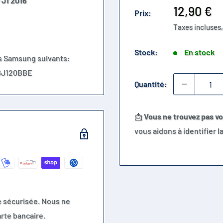
 J1 2016
Prix
12,90 €
Prix:
réduit
Taxes incluses,
Stock:
En stock
s Samsung suivants:
 BJ120BBE
Quantité:
📩
Vous ne trouvez pas v
vous aidons à identifier 
e sécurisée. Nous ne
rte bancaire.