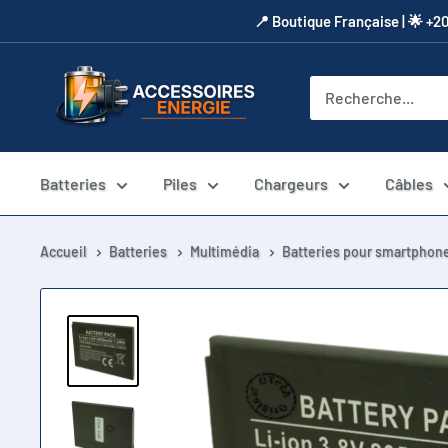
Passer
​📍​ Boutique Française | 🌟 +2
au
contenu
Accessoires
Energie
Batteries
Piles
Chargeurs
Câbles
Accueil
Batteries
Multimédia
Batteries pour smartphone