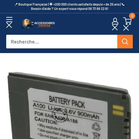
Passer
​📍​ Boutique Française | 🌟 +200 000 clients satisfaits depuis + de 25 ans | 📞​
Besoin d’aide ? Un expert vous répond 09 73 88 22 81
au
0
contenu
Accessoires
Energie