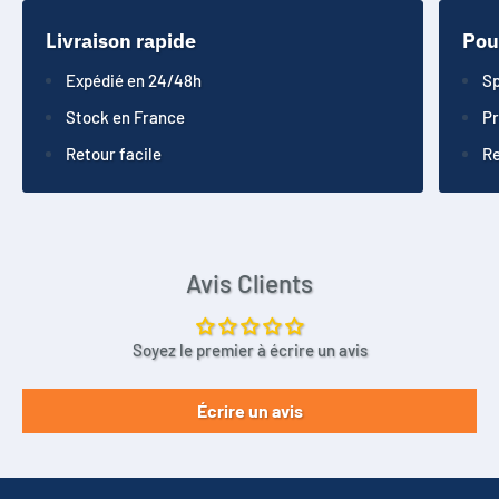
Livraison rapide
Pou
Expédié en 24/48h
Sp
Stock en France
Pr
Retour facile
Re
Avis Clients
Soyez le premier à écrire un avis
Écrire un avis