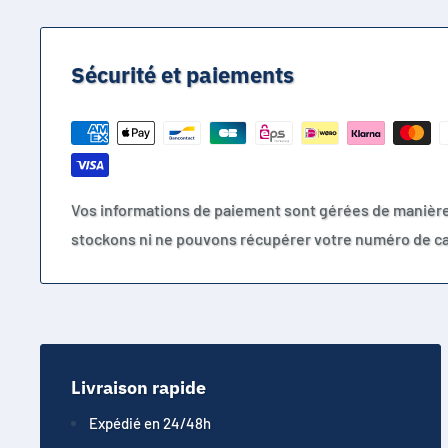
Même dimensions que les références suivantes:
Faire attention au petit PIN qui peu être rajouté
APR18650M1A
Sécurité et paiements
INR18650
18650C4
B18650CA
C18650CC
18650-2200
Vos informations de paiement sont gérées de manièr
CMICR18650F
stockons ni ne pouvons récupérer votre numéro de ca
CMICR18650F8
N18650
ICR18650-26V
18650-1800mAh
18650-2000mAh
Livraison rapide
18650-2000mAh
Expédié en 24/48h
18650-2200mAh