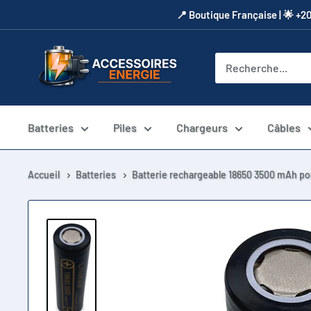
Passer
​📍​ Boutique Française | 🌟 +2
au
contenu
Accessoires
Energie
Batteries
Piles
Chargeurs
Câbles
Accueil
Batteries
Batterie rechargeable 18650 3500 mAh po