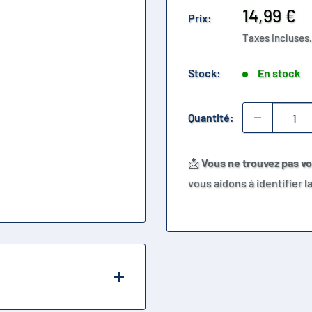
Prix
14,99 €
Prix:
réduit
Taxes incluses,
Stock:
En stock
Quantité:
📩
Vous ne trouvez pas v
vous aidons à identifier 