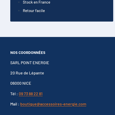
Stock en France
GP18650CH
Retour facile
GP1865L180
ICR18650-26F
ICR,18650
ICR18650,2.2Ah-AT
ISR18650-1300
ICR18650PA
NOS COORDONNÉES
INR18650PB1
SARL POINT ENERGIE
ICR18650NH
ICR18650NM
20 Rue de Lépante
18650KAHL
06000 NICE
INR-18650-CE
Tél :
09 73 88 22 81
LGAAHD21865
LGAAMF11865
Mail :
boutique@accessoires-energie.com
LGAAS31865