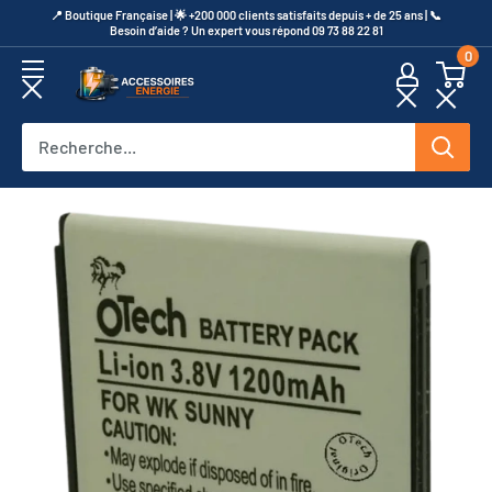
Passer
​📍​ Boutique Française | 🌟 +200 000 clients satisfaits depuis + de 25 ans | 📞​
Besoin d’aide ? Un expert vous répond 09 73 88 22 81
au
0
contenu
Accessoires
Energie