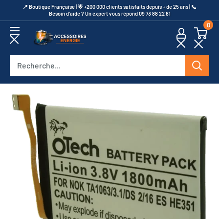
Passer
​📍​ Boutique Française | 🌟 +200 000 clients satisfaits depuis + de 25 ans | 📞​
Besoin d’aide ? Un expert vous répond 09 73 88 22 81
au
0
contenu
Accessoires
Energie