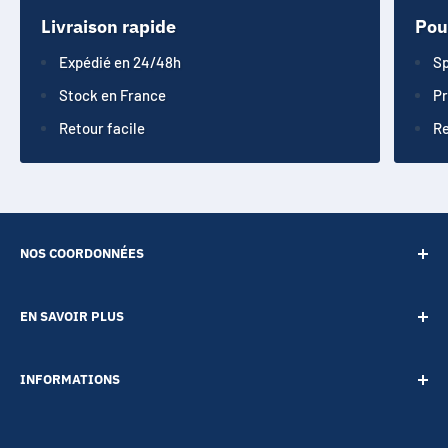
Livraison rapide
Pou
Expédié en 24/48h
Sp
Stock en France
Pr
Retour facile
Re
NOS COORDONNÉES
SARL POINT ENERGIE
EN SAVOIR PLUS
20 Rue de Lépante
Contact
06000 NICE
INFORMATIONS
A propos
Tél :
09 73 88 22 81
Notre blog
Votre vie privée
Mail :
boutique@accessoires-energie.com