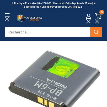
Passer
​📍​ Boutique Française | 🌟 +200 000 clients satisfaits depuis + de 25 ans | 📞​
Besoin d’aide ? Un expert vous répond 09 73 88 22 81
au
0
contenu
Accessoires
Energie