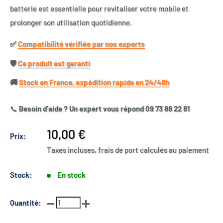
batterie est essentielle pour revitaliser votre mobile et
prolonger son utilisation quotidienne.
✅​
Compatibilité vérifiée par nos experts
🛡️​
Ce produit est garanti
🚚​
Stock en France, expédition rapide en 24/48h
📞
Besoin d’aide ? Un expert vous répond 09 73 88 22 81
Prix
10,00 €
Prix:
réduit
Taxes incluses, frais de port calculés au paiement
Stock:
En stock
Quantité: