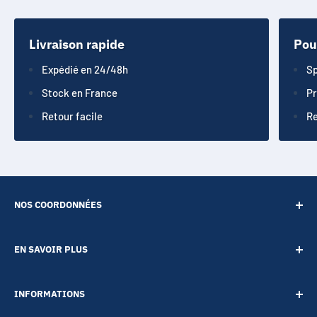
Livraison rapide
Pou
Expédié en 24/48h
Sp
Stock en France
Pr
Retour facile
Re
NOS COORDONNÉES
SARL POINT ENERGIE
EN SAVOIR PLUS
20 Rue de Lépante
Contact
06000 NICE
INFORMATIONS
A propos
Tél :
09 73 88 22 81