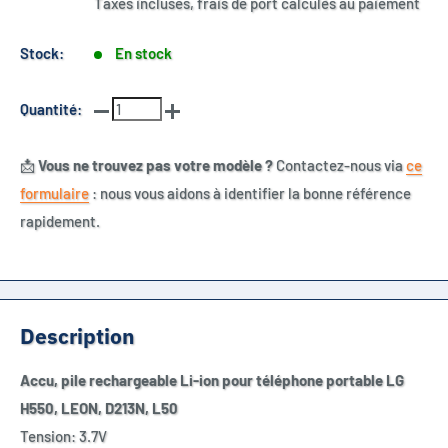
Taxes incluses, frais de port calculés au paiement
Stock:
En stock
Quantité:
📩
Vous ne trouvez pas votre modèle ?
Contactez-nous via
ce
formulaire
: nous vous aidons à identifier la bonne référence
rapidement.
Description
Accu, pile rechargeable Li-ion pour téléphone portable LG
H550, LEON, D213N, L50
Tension: 3.7V