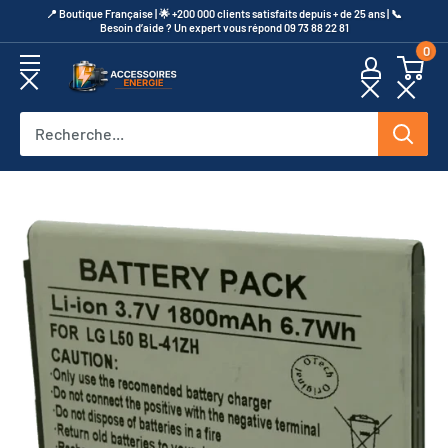
Passer
​📍​ Boutique Française | 🌟 +200 000 clients satisfaits depuis + de 25 ans | 📞​
Besoin d’aide ? Un expert vous répond 09 73 88 22 81
au
0
contenu
Accessoires
Energie