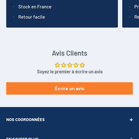
Stock en France
Pr
Retour facile
Re
Avis Clients
Soyez le premier à écrire un avis
Écrire un avis
NOS COORDONNÉES
SARL POINT ENERGIE