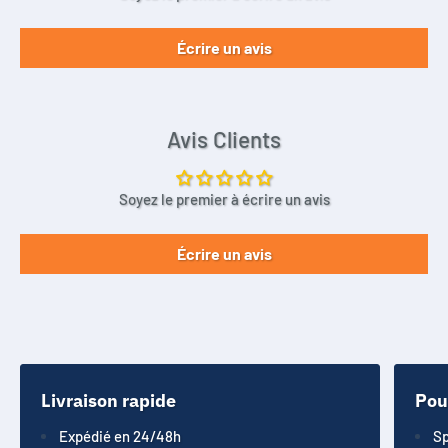
Écrire un avis
Avis Clients
Soyez le premier à écrire un avis
Écrire un avis
Livraison rapide
Pou
Expédié en 24/48h
Sp