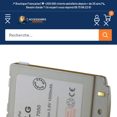
Passer
​📍​ Boutique Française | 🌟 +200 000 clients satisfaits depuis + de 25 ans | 📞​
Besoin d’aide ? Un expert vous répond 09 73 88 22 81
au
0
contenu
Accessoires
Energie