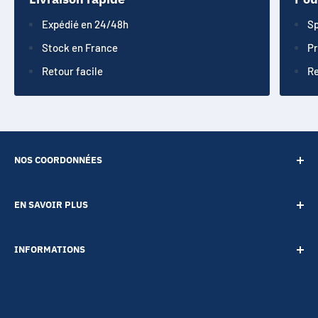
Expédié en 24/48h
Sp
Stock en France
Pr
Retour facile
Re
NOS COORDONNÉES
SARL POINT ENERGIE
EN SAVOIR PLUS
20 Rue de Lépante
Contact
06000 NICE
INFORMATIONS
A propos
Tél :
09 73 88 22 81
Notre blog
Votre vie privée
Mail :
boutique@accessoires-energie.com
Pour les professionnels
Termes & conditions