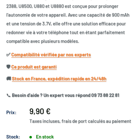
2388, U8500, U880 et U8880 est conçue pour prolonger
l'autonomie de votre appareil. Avec une capacité de 900 mAh
et une tension de 3.7V, elle offre une solution efficace pour
redonner vie à votre téléphone tout en étant parfaitement
compatible avec plusieurs modèles.
✅​
Compatibilité vérifiée par nos experts
🛡️​
Ce produit est garanti
🚚​
Stock en France, expédition rapide en 24/48h
📞
Besoin d’aide ? Un expert vous répond 09 73 88 22 81
Prix
9,90 €
Prix:
réduit
Taxes incluses, frais de port calculés au paiement
Stock:
En stock