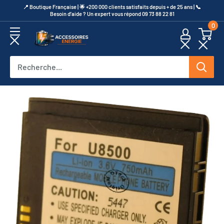
Passer
​📍​ Boutique Française | 🌟 +200 000 clients satisfaits depuis + de 25 ans | 📞​
Besoin d’aide ? Un expert vous répond 09 73 88 22 81
au
0
contenu
Accessoires
Energie