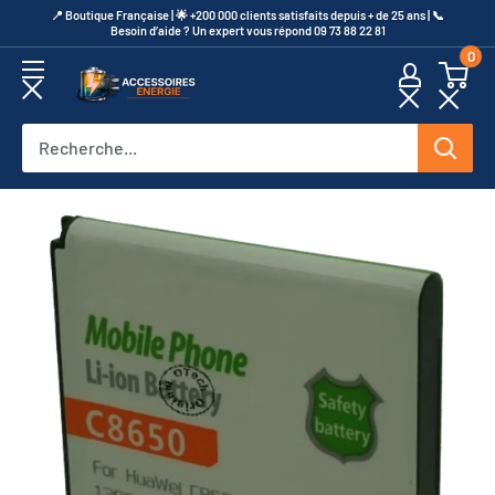
Passer
​📍​ Boutique Française | 🌟 +200 000 clients satisfaits depuis + de 25 ans | 📞​
Besoin d’aide ? Un expert vous répond 09 73 88 22 81
au
0
contenu
Accessoires
Energie