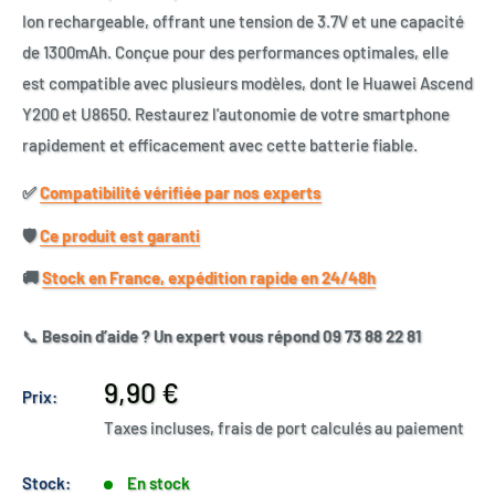
Ion rechargeable, offrant une tension de 3.7V et une capacité
de 1300mAh. Conçue pour des performances optimales, elle
est compatible avec plusieurs modèles, dont le Huawei Ascend
Y200 et U8650. Restaurez l'autonomie de votre smartphone
rapidement et efficacement avec cette batterie fiable.
✅​
Compatibilité vérifiée par nos experts
🛡️​
Ce produit est garanti
🚚​
Stock en France, expédition rapide en 24/48h
📞
Besoin d’aide ? Un expert vous répond 09 73 88 22 81
Prix
9,90 €
Prix:
réduit
Taxes incluses, frais de port calculés au paiement
Stock:
En stock