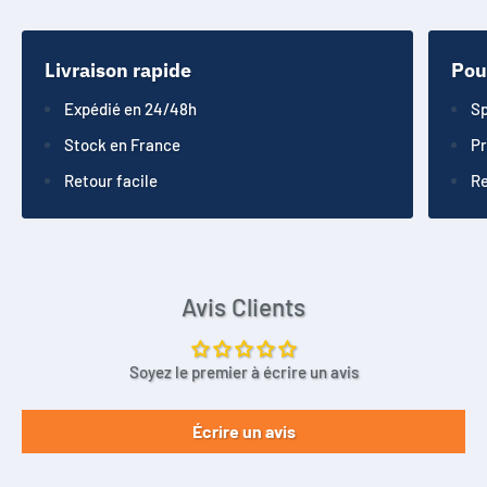
Livraison rapide
Pou
Expédié en 24/48h
Sp
Stock en France
Pr
Retour facile
Re
Avis Clients
Soyez le premier à écrire un avis
Écrire un avis