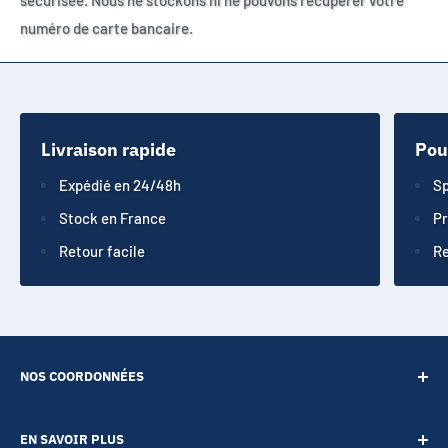
numéro de carte bancaire.
Livraison rapide
Pou
Expédié en 24/48h
Sp
Stock en France
Pr
Retour facile
Re
NOS COORDONNÉES
SARL POINT ENERGIE
EN SAVOIR PLUS