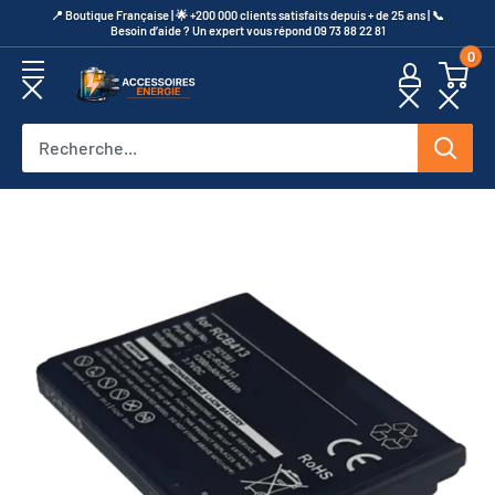
Passer
​📍​ Boutique Française | 🌟 +200 000 clients satisfaits depuis + de 25 ans | 📞​
Besoin d’aide ? Un expert vous répond 09 73 88 22 81
au
0
contenu
Accessoires
Energie