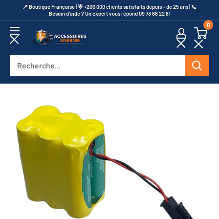
Passer
​📍​ Boutique Française | 🌟 +200 000 clients satisfaits depuis + de 25 ans | 📞​
Besoin d’aide ? Un expert vous répond 09 73 88 22 81
au
0
contenu
Accessoires
Energie