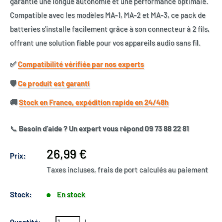
garantie une longue autonomie et une performance optimale.
Compatible avec les modèles MA-1, MA-2 et MA-3, ce pack de
batteries s'installe facilement grâce à son connecteur à 2 fils,
offrant une solution fiable pour vos appareils audio sans fil.
✅​
Compatibilité vérifiée par nos experts
🛡️​
Ce produit est garanti
🚚​
Stock en France, expédition rapide en 24/48h
📞
Besoin d’aide ? Un expert vous répond 09 73 88 22 81
Prix
26,99 €
Prix:
réduit
Taxes incluses, frais de port calculés au paiement
Stock:
En stock