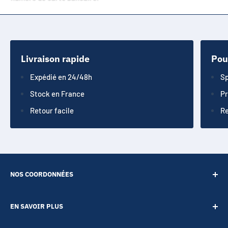
Livraison rapide
Pou
Expédié en 24/48h
Sp
Stock en France
Pr
Retour facile
Re
NOS COORDONNÉES
SARL POINT ENERGIE
EN SAVOIR PLUS
20 Rue de Lépante
Contact