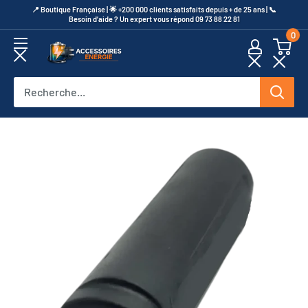
Passer
​📍​ Boutique Française | 🌟 +200 000 clients satisfaits depuis + de 25 ans | 📞​
Besoin d’aide ? Un expert vous répond 09 73 88 22 81
au
0
contenu
Accessoires
Energie