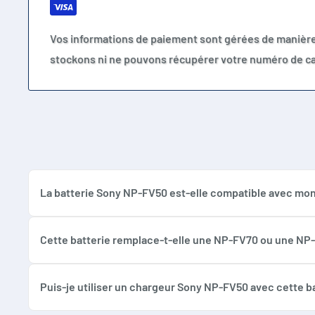
Sony DCR-SX30
Sony DCR-SX33
Vos informations de paiement sont gérées de manièr
Sony DCR-SX40
stockons ni ne pouvons récupérer votre numéro de ca
Sony DCR-SX41
Sony DCR-SX43
Sony DCR-SX45
Sony DCR-SX50
Sony DCR-SX60
Sony DCR-SX65
La batterie Sony NP-FV50 est-elle compatible avec m
Sony DCR-SX73
Cette batterie Sony NP-FV50 compatible convient aux 
Sony DCR-SX83
ou NP-FV100 selon le modèle. Vérifiez toujours la référe
Cette batterie remplace-t-elle une NP-FV70 ou une NP
Sony DCR-SX85
Elle peut être compatible avec les appareils acceptant
Sony DCR-DVD110E
grande capacité.
Sony DCR-DVD115E
Puis-je utiliser un chargeur Sony NP-FV50 avec cette ba
Sony DCR-DVD150E
Oui, cette batterie doit être utilisée avec un chargeur 