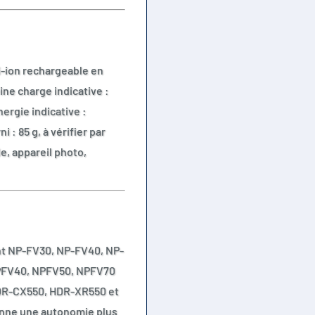
i-ion rechargeable en
ine charge indicative :
ergie indicative :
 : 85 g, à vérifier par
e, appareil photo,
ont NP-FV30, NP-FV40, NP-
NPFV40, NPFV50, NPFV70
HDR-CX550, HDR-XR550 et
onne une autonomie plus