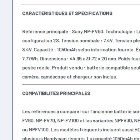
CARACTÉRISTIQUES ET SPÉCIFICATIONS
Référence principale : Sony NP-FV50. Technologie : L
configuration 2S. Tension nominale : 7.4V. Tension ple
8.4V. Capacité : 1050mAh selon information fournie. Én
7.77Wh. Dimensions : 44.95 x 31.72 x 20 mm. Poids fourni
pesée réelle. Produit vendu : batterie compatible seul
caméra, caméscope et chargeur non inclus.
COMPATIBILITÉS PRINCIPALES
Les références à comparer sur l’ancienne batterie s
FV60, NP-FV70, NP-FV100 et les variantes NPFV30, 
ou NPFV100. Les modèles fréquents incluent aussi 
plusieurs Handycam récents. La capacité 1050mAh d