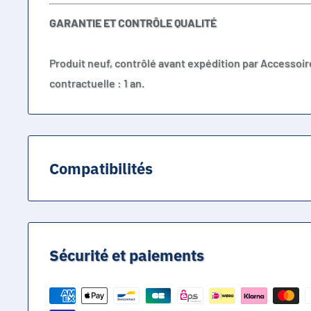
GARANTIE ET CONTRÔLE QUALITÉ
Produit neuf, contrôlé avant expédition par Accessoir
contractuelle : 1 an.
Compatibilités
Sony DCR-SR58E
Sony DCR-SR68E
Sony DCR-SR78E
Sécurité et paiements
Sony DCR-SR88E
Sony DCR-SX15
Sony DCR-SX21