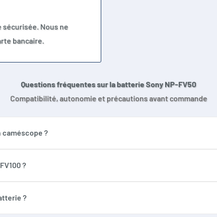
e sécurisée. Nous ne
rte bancaire.
Questions fréquentes sur la batterie Sony NP-FV50
Compatibilité, autonomie et précautions avant commande
on caméscope ?
appareils acceptant une batterie de la famille NP-FV, notamme
nce inscrite sur votre ancienne batterie.
-FV100 ?
 la série NP-FV, mais sa capacité de 1050mAh donnera une auton
tterie ?
compatible NP-FV50 ou série NP-FV, adapté à une batterie Li-ion 7