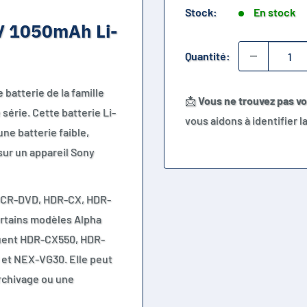
Stock:
En stock
V 1050mAh Li-
Quantité:
batterie de la famille
📩
Vous ne trouvez pas v
érie. Cette batterie Li-
vous aidons à identifier 
e batterie faible,
sur un appareil Sony
 DCR-DVD, HDR-CX, HDR-
rtains modèles Alpha
luent HDR-CX550, HDR-
et NEX-VG30. Elle peut
’archivage ou une