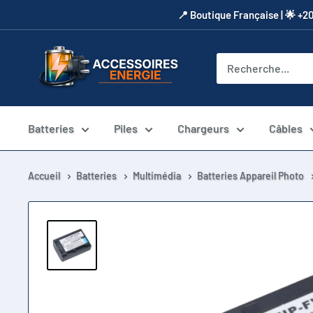
Passer
​📍​ Boutique Française | 🌟 +2
au
contenu
Accessoires
Energie
Batteries
Piles
Chargeurs
Câbles
Accueil
Batteries
Multimédia
Batteries Appareil Photo