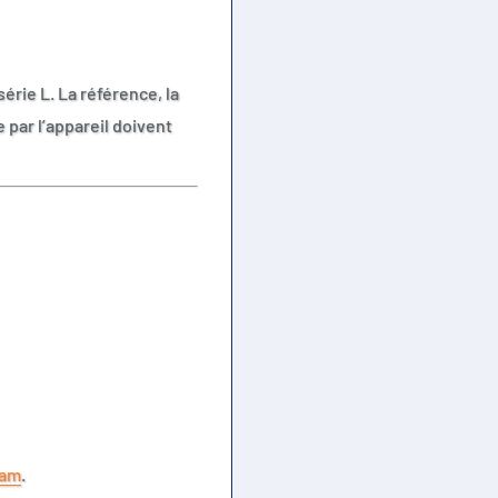
rie L. La référence, la
 par l’appareil doivent
cam
.