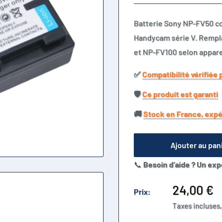
Batterie Sony NP-FV50 c
Handycam série V. Remp
et NP-FV100 selon appare
✅​
Compatibilité vérifiée 
🛡️​
Ce produit est garanti
🚚​
Stock en France, expé
Ajouter au pan
📞
Besoin d’aide ? Un exp
Prix
24,00 €
Prix:
réduit
Taxes incluses,