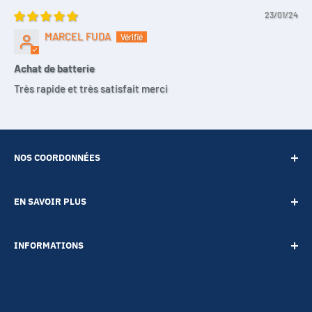
23/01/24
MARCEL FUDA
Achat de batterie
Très rapide et très satisfait merci
NOS COORDONNÉES
SARL POINT ENERGIE
EN SAVOIR PLUS
20 Rue de Lépante
Contact
06000 NICE
INFORMATIONS
A propos
Tél :
09 73 88 22 81
Notre blog
Votre vie privée
Mail :
boutique@accessoires-energie.com
Pour les professionnels
Termes & conditions