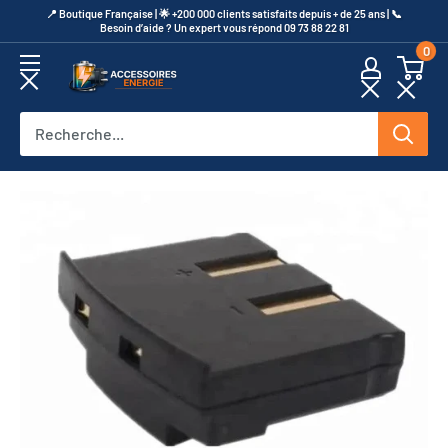
Passer
​📍​ Boutique Française | 🌟 +200 000 clients satisfaits depuis + de 25 ans | 📞​
Besoin d’aide ? Un expert vous répond 09 73 88 22 81
au
0
contenu
Accessoires
Energie