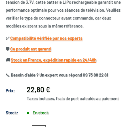
tension de 3.7V, cette batterie LiPo rechargeable garantit une
performance optimale pour vos séances de télévision. Veuillez
vérifier le type de connecteur avant commande, car deux
modèles existent sous la même référence.
✅​
Compatibilité vérifiée par nos experts
🛡️​
Ce produit est garanti
🚚​
Stock en France, expédition rapide en 24/48h
📞
Besoin d’aide ? Un expert vous répond 09 73 88 22 81
Prix
22,80 €
Prix:
réduit
Taxes incluses, frais de port calculés au paiement
Stock:
En stock