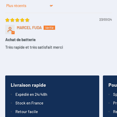
Sort by
23/01/24
MARCEL FUDA
Achat de batterie
Très rapide et très satisfait merci
Livraison rapide
Pou
Expédié en 24/48h
Sp
Stock en France
Pr
Retour facile
Re