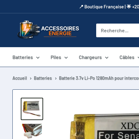
Passer
​📍​ Boutique Française | 🌟 +2
au
contenu
Accessoires
Energie
Batteries
Piles
Chargeurs
Câbles
Accueil
Batteries
Batterie 3.7v Li-Po 1280mAh pour interco