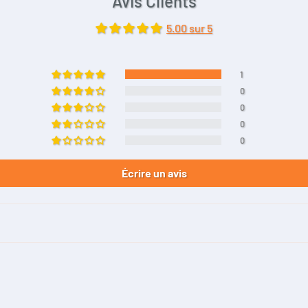
Avis Clients
5.00 sur 5
1
0
0
0
0
Écrire un avis