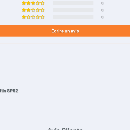
0
0
0
Écrire un avis
fils SP52