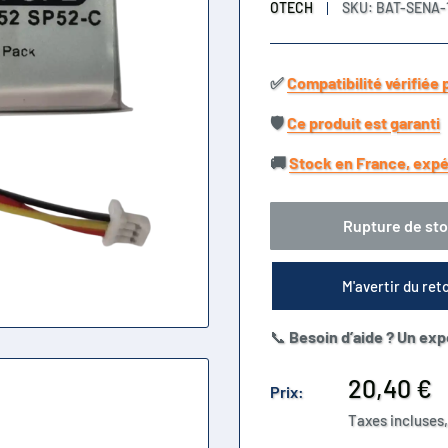
OTECH
SKU:
BAT-SENA-
✅​
Compatibilité vérifiée 
🛡️​
Ce produit est garanti
🚚​
Stock en France, expé
Rupture de st
M'avertir du ret
📞
Besoin d’aide ? Un exp
Prix
20,40 €
Prix:
réduit
Taxes incluses,