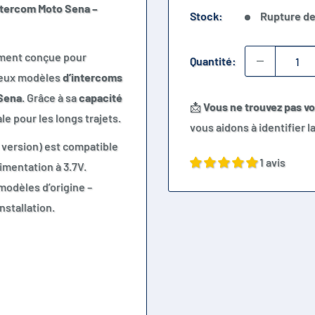
ntercom Moto Sena –
Stock:
Rupture de
ment conçue pour
Quantité:
breux modèles
d’intercoms
Sena
. Grâce à sa
capacité
📩
Vous ne trouvez pas v
le pour les longs trajets.
vous aidons à identifier 
n version) est compatible
1 avis
imentation à 3.7V.
modèles d’origine –
nstallation.