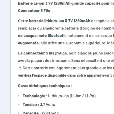
Batterie Li-ion 3.7V 1280mAh grande capacité pour I
Connecteur 3 Fils
Cette
batterie lithium-ion 3.7V 1280mAh
est spéciale
remplacer ou améliorer la batterie d’origine de nom
de casque moto Bluetooth
, notamment de la marque
augmentée
, elle offre une autonomie supérieure, idéa
Le
connecteur 3 fils
(rouge, noir, blanc ou jaune selo
avec la plupart des intercoms Sena nécessitant une al
⚠️ Cette batterie est légèrement plus grande que les 
vérifiez l’espace disponible dans votre appareil
avant i
Caractéristiques techniques :
Technologie :
Lithium-ion (Li-ion / Li-Po)
Tension :
3.7 Volts
Capacité :
1280 mAh