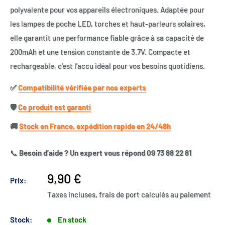
polyvalente pour vos appareils électroniques. Adaptée pour
les lampes de poche LED, torches et haut-parleurs solaires,
elle garantit une performance fiable grâce à sa capacité de
200mAh et une tension constante de 3.7V. Compacte et
rechargeable, c'est l'accu idéal pour vos besoins quotidiens.
✅​
Compatibilité vérifiée par nos experts
🛡️​
Ce produit est garanti
🚚​
Stock en France, expédition rapide en 24/48h
📞
Besoin d’aide ? Un expert vous répond 09 73 88 22 81
Prix
9,90 €
Prix:
réduit
Taxes incluses, frais de port calculés au paiement
Stock:
En stock