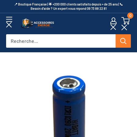
Passer
​📍​ Boutique Française | 🌟 +200 000 clients satisfaits depuis + de 25 ans | 📞​
Besoin d’aide ? Un expert vous répond 09 73 88 22 81
au
0
contenu
Accessoires
Energie