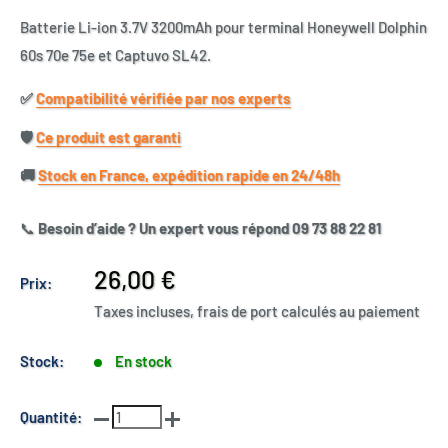
Batterie Li-ion 3.7V 3200mAh pour terminal Honeywell Dolphin
60s 70e 75e et Captuvo SL42.
✅​
Compatibilité vérifiée par nos experts
🛡️​
Ce produit est garanti
🚚​
Stock en France, expédition rapide en 24/48h
📞
Besoin d’aide ? Un expert vous répond 09 73 88 22 81
Prix
26,00 €
Prix:
réduit
Taxes incluses, frais de port calculés au paiement
Stock:
En stock
Quantité: