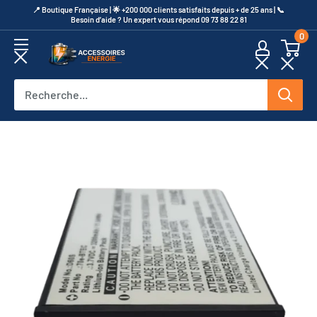
Passer
​📍​ Boutique Française | 🌟 +200 000 clients satisfaits depuis + de 25 ans | 📞​
Besoin d’aide ? Un expert vous répond 09 73 88 22 81
au
0
contenu
Accessoires
Energie