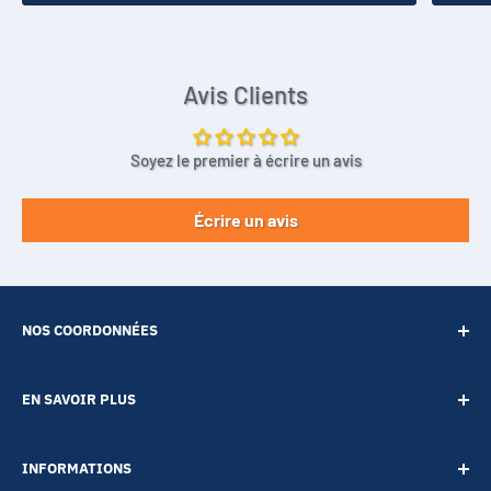
Avis Clients
Soyez le premier à écrire un avis
Écrire un avis
NOS COORDONNÉES
SARL POINT ENERGIE
EN SAVOIR PLUS
20 Rue de Lépante
Contact
06000 NICE
INFORMATIONS
A propos