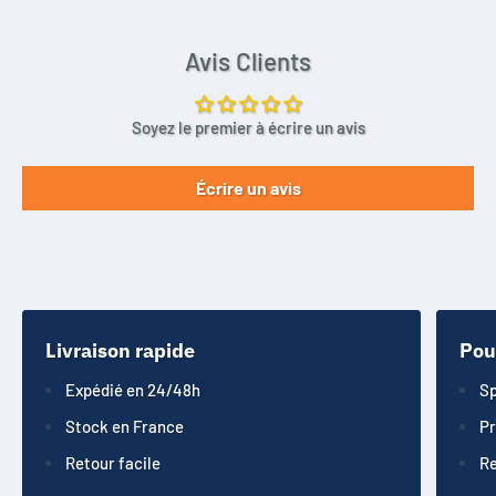
Avis Clients
Soyez le premier à écrire un avis
Écrire un avis
Livraison rapide
Pou
Expédié en 24/48h
Sp
Stock en France
Pr
Retour facile
Re