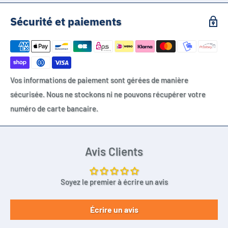
Honeywell Dolphin 70e
Sécurité et paiements
Honeywell Dolphin 75e
Honeywell Captuvo SL42
Healthcare Sled
CS-HYD700BX
Vos informations de paiement sont gérées de manière
sécurisée. Nous ne stockons ni ne pouvons récupérer votre
numéro de carte bancaire.
Avis Clients
Soyez le premier à écrire un avis
Écrire un avis