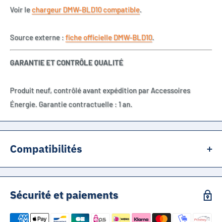
Voir le
chargeur DMW-BLD10 compatible
.
Source externe :
fiche officielle DMW-BLD10
.
GARANTIE ET CONTRÔLE QUALITÉ
Produit neuf, contrôlé avant expédition par Accessoires
Énergie. Garantie contractuelle : 1 an.
Compatibilités
Panasonic Lumix DMC-G3
Panasonic Lumix DMC-GF2
Sécurité et paiements
Panasonic Lumix DMC-GX1
DMW-BLD10