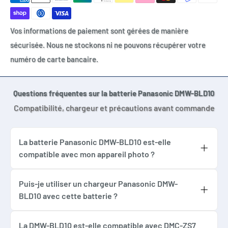
DMWBLD10
DMW-BLD10E
Vos informations de paiement sont gérées de manière
DMW-BLD10PP
sécurisée. Nous ne stockons ni ne pouvons récupérer votre
Chargeur compatible DMW-BLD10
numéro de carte bancaire.
Questions fréquentes sur la batterie Panasonic DMW-BLD10
Compatibilité, chargeur et précautions avant commande
La batterie Panasonic DMW-BLD10 est-elle
compatible avec mon appareil photo ?
Cette batterie Panasonic DMW-BLD10
compatible convient aux appareils utilisant
Puis-je utiliser un chargeur Panasonic DMW-
BLD10 avec cette batterie ?
une batterie DMW-BLD10, DMWBLD10, DMW-
Oui, cette batterie doit être utilisée avec un
BLD10E ou DMW-BLD10PP, notamment
chargeur compatible DMW-BLD10 ou
La DMW-BLD10 est-elle compatible avec DMC-ZS7
Panasonic Lumix DMC-G3, DMC-GF2 et DMC-