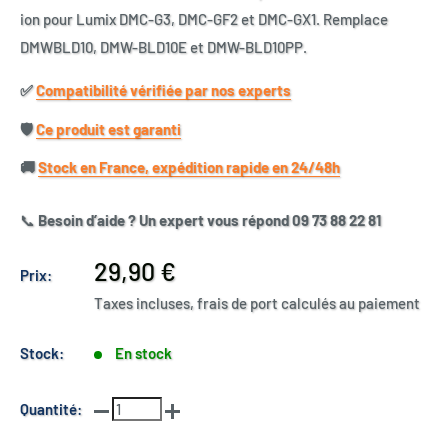
ion pour Lumix DMC-G3, DMC-GF2 et DMC-GX1. Remplace
DMWBLD10, DMW-BLD10E et DMW-BLD10PP.
✅​
Compatibilité vérifiée par nos experts
🛡️​
Ce produit est garanti
🚚​
Stock en France, expédition rapide en 24/48h
📞
Besoin d’aide ? Un expert vous répond 09 73 88 22 81
Prix
29,90 €
Prix:
réduit
Taxes incluses, frais de port calculés au paiement
Stock:
En stock
Quantité: