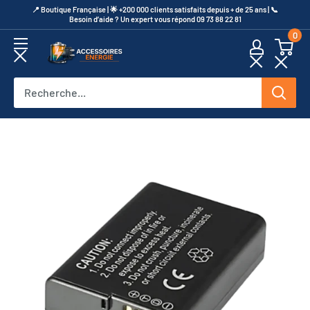
Passer
​📍​ Boutique Française | 🌟 +200 000 clients satisfaits depuis + de 25 ans | 📞​
Besoin d’aide ? Un expert vous répond 09 73 88 22 81
au
0
contenu
Accessoires
Energie