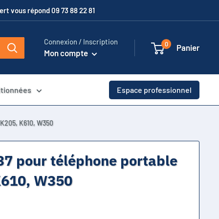
xpert vous répond 09 73 88 22 81
Connexion / Inscription
0
Panier
Mon compte
itionnées
Espace professionnel
 K205, K610, W350
37 pour téléphone portable
K610, W350