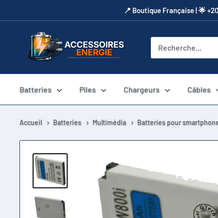
Passer
​📍​ Boutique Française | 🌟 +2
au
contenu
Accessoires
Energie
Batteries
Piles
Chargeurs
Câbles
Accueil
Batteries
Multimédia
Batteries pour smartphone