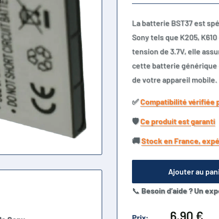
La batterie BST37 est sp
Sony tels que K205, K610
tension de 3.7V, elle as
cette batterie générique 
de votre appareil mobile.
✅​
Compatibilité vérifiée 
🛡️​
Ce produit est garanti
🚚​
Stock en France, expé
Ajouter au pan
📞
Besoin d’aide ? Un exp
Prix
6,90 €
Prix: