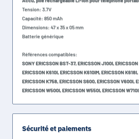
Accu, pile rechargeable Li-ion pour téléphone porta
Tension: 3.7V
Capacité: 850 mAh
Dimensions: 47 x 35 x 05 mm
Batterie générique
Références compatibles:
SONY ERICSSON BST-37, ERICSSON J100I, ERICSSON 
ERICSSON K610I, ERICSSON K610IM, ERICSSON K618I,
ERICSSON K758, ERICSSON S600, ERICSSON V600I, 
ERICSSON W500I, ERICSSON W550I, ERICSSON W710I
Sécurité et paiements