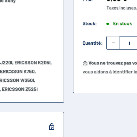
ble Sony
réduit
Taxes incluses,
Stock:
En stock
Quantité:
J220I, ERICSSON K205I,
📩
Vous ne trouvez pas v
 ERICSSON K750,
vous aidons à identifier 
ERICSSON W350I,
, ERICSSON Z525I