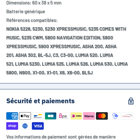
Dimensions: 60 x 38 x 5 mm
Batterie générique
Références compatibles:
NOKIA 5228,
5230,
5230 XPRESSMUSIC,
5235 COMES WITH
MUSIC,
5235 CWM,
5800 NAVIGATION EDITION,
5800
XPRESSMUSIC,
5900 XPRESSMUSIC,
ASHA 200,
ASHA
201,
ASHA 302,
BL-5J,
C3,
C3-00,
LUMIA 520,
LUMIA
521,
LUMIA 5230,
LUMIA 525,
LUMIA 526,
LUMIA 530,
LUMIA
5800,
N900,
X1-00,
X1-01,
X6,
X6-00, BL5J
Sécurité et paiements
Vos informations de paiement sont gérées de manière