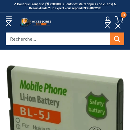
Passer
​📍​ Boutique Française | 🌟 +200 000 clients satisfaits depuis + de 25 ans | 📞​
Besoin d’aide ? Un expert vous répond 09 73 88 22 81
au
0
contenu
Accessoires
Energie