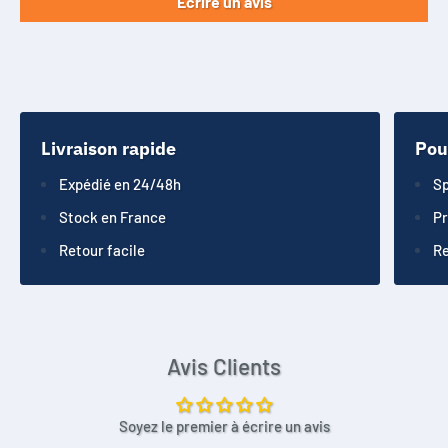
Écrire un avis
Livraison rapide
Pou
Expédié en 24/48h
Sp
Stock en France
Pr
Retour facile
Re
Avis Clients
Soyez le premier à écrire un avis