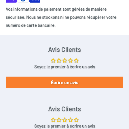
d'énergie, industrie militaire,solaire isr , brc etc.
Vos informations de paiement sont gérées de manière
sécurisée. Nous ne stockons ni ne pouvons récupérer votre
Même dimensions que les références suivantes:
numéro de carte bancaire.
Faire attention au petit PIN qui peu être rajouté
APR18650M1A
INR18650
Avis Clients
18650C4
B18650CA
Soyez le premier à écrire un avis
C18650CC
18650-2200
Écrire un avis
CMICR18650F
CMICR18650F8
N18650
ICR18650-26V
Avis Clients
18650-1800mAh
18650-2000mAh
Soyez le premier à écrire un avis