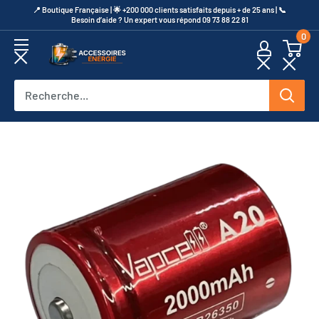
Passer
​📍​ Boutique Française | 🌟 +200 000 clients satisfaits depuis + de 25 ans | 📞​
Besoin d’aide ? Un expert vous répond 09 73 88 22 81
au
0
contenu
Accessoires
Energie