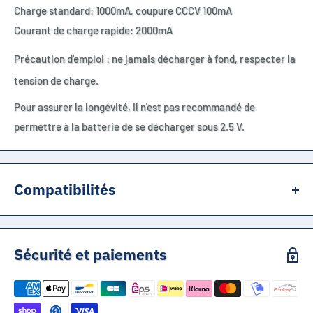
Charge standard: 1000mA, coupure CCCV 100mA
Courant de charge rapide: 2000mA
Précaution d'emploi : ne jamais décharger à fond, respecter la
tension de charge.
Pour assurer la longévité, il n'est pas recommandé de
permettre à la batterie de se décharger sous 2.5 V.
Compatibilités
utilisation: e-cigarette, torche de lampe de poche, batterie
externe, microphone, radio, manette, lampe frontale, appareil
Sécurité et paiements
photo, jouet RC, télécommande, mini ventilateur, imprimante
portable, éclairage de secours, instrument, équipement audio,
modèle aérien, communication, traitement médical, stockage