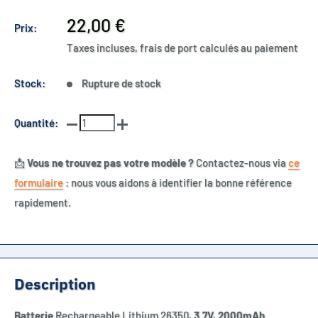
Prix
22,00 €
Prix:
réduit
Taxes incluses, frais de port calculés au paiement
Stock:
Rupture de stock
Quantité:
📩
Vous ne trouvez pas votre modèle ?
Contactez-nous via
ce
formulaire
: nous vous aidons à identifier la bonne référence
rapidement.
Description
Batterie
Rechargeable Lithium 26350
, 3.7V, 2000mAh