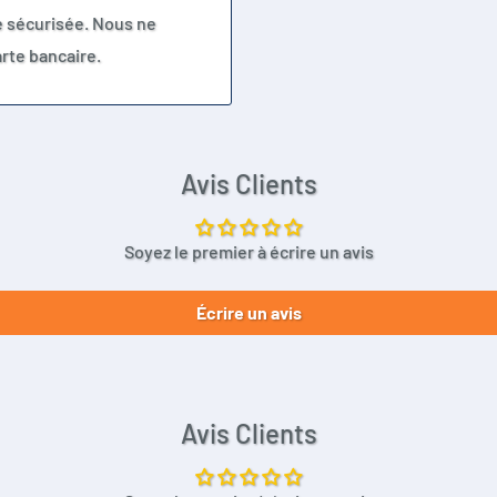
jouté et donc changer de
e sécurisée. Nous ne
rte bancaire.
Avis Clients
Soyez le premier à écrire un avis
Écrire un avis
Avis Clients