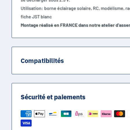
Utilisation: borne éclairage solaire, RC, modélisme, ra
fiche JST blanc
Montage réalisé en FRANCE dans notre atelier d’asse
Compatibilités
utilisation: e-cigarette, torche de lampe de poche, ba
microphone, radio, manette, lampe frontale, appareil 
télécommande, mini ventilateur, imprimante portable,
Sécurité et paiements
instrument, équipement audio, modèle aérien, commu
médical, stockage d'énergie, industrie militaire,solaire 
Même dimensions que les références suivantes: