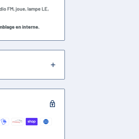
dio FM, joue, lampe LE,
mblage en interne.
tterie externe,
photo, jouet RC,
 éclairage de secours,
nication, traitement
isr , brc etc.