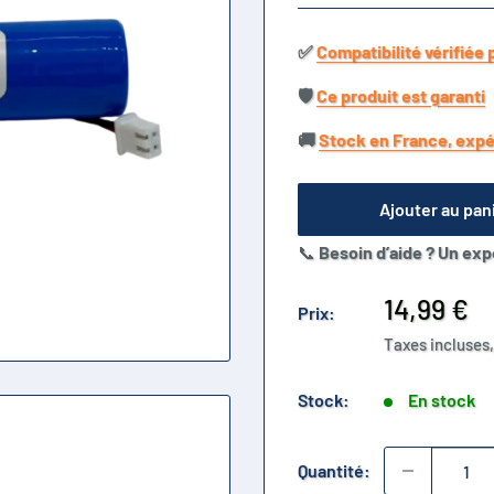
✅​
Compatibilité vérifiée 
🛡️​
Ce produit est garanti
🚚​
Stock en France, expé
Ajouter au pan
📞
Besoin d’aide ? Un exp
Prix
14,99 €
Prix:
réduit
Taxes incluses,
Stock:
En stock
Quantité: