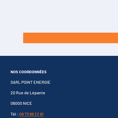
LGAAS31865
LGAAS41865
LGABB41865
LGABB41865
LGABC11865
LGABC21865
LGABC41865
LGABD11865
LGABD21865
NOS COORDONNÉES
LGABE11865
LGABE11865
SARL POINT ENERGIE
LGABF1L1865
20 Rue de Lépante
LGABHG21865
06000 NICE
LGCAS31865
LGCH118650
Tél :
09 73 88 22 81