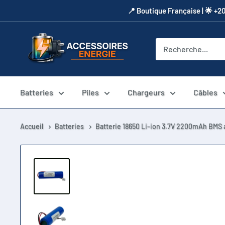
Passer
​📍​ Boutique Française | 🌟 +2
au
contenu
Accessoires
Energie
Batteries
Piles
Chargeurs
Câbles
Accueil
Batteries
Batterie 18650 Li-ion 3.7V 2200mAh BMS