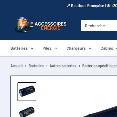
Passer
​📍​ Boutique Française | 🌟 +2
au
contenu
Accessoires
Energie
Batteries
Piles
Chargeurs
Câbles
Accueil
Batteries
Autres batteries
Batteries spécifique