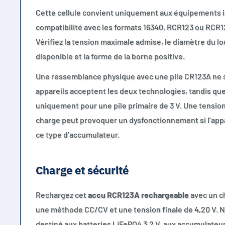
Cette cellule convient uniquement aux équipements 
compatibilité avec les formats 16340, RCR123 ou RCR123
Vérifiez la tension maximale admise, le diamètre du l
disponible et la forme de la borne positive.
Une ressemblance physique avec une pile CR123A ne su
appareils acceptent les deux technologies, tandis qu
uniquement pour une pile primaire de 3 V. Une tension
charge peut provoquer un dysfonctionnement si l’appa
ce type d’accumulateur.
Charge et sécurité
Rechargez cet
accu RCR123A rechargeable
avec un ch
une méthode CC/CV et une tension finale de 4,20 V. N’
destiné aux batteries LiFePO4 3,2 V, aux accumulateur