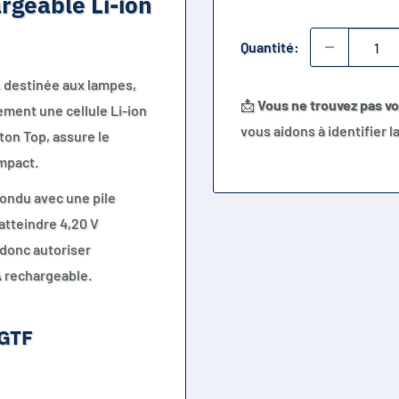
rgeable Li-ion
Quantité:
 destinée aux lampes,
📩
Vous ne trouvez pas v
ement une cellule Li-ion
vous aidons à identifier 
tton Top, assure le
mpact.
fondu avec une pile
atteindre 4,20 V
 donc autoriser
A rechargeable.
 GTF