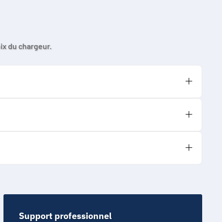
ix du chargeur.
le est chargée. Utilisez-la uniquement si
 charge de 4,20 V. N’utilisez pas un chargeur
appareil et ne supposez pas que la cellule est
Support professionnel