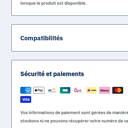
lorsque le produit est disponible.
Compatibilités
RÉFÉRENCE PRINCIPALE
Batterie rechargeable GTF au format 16340.
Sécurité et paiements
DÉSIGNATIONS COMMERCIALES
16340
RCR123
Vos informations de paiement sont gérées de manièr
RCR123A rechargeable
stockons ni ne pouvons récupérer votre numéro de ca