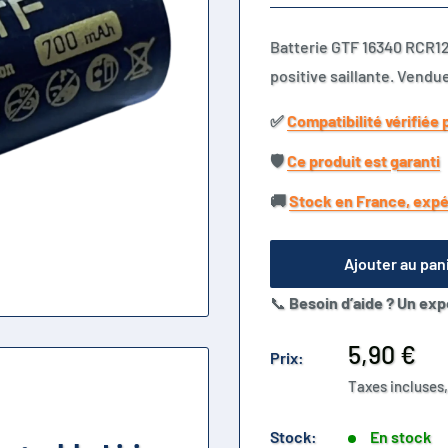
Batterie GTF 16340 RCR12
positive saillante. Vendue
✅​
Compatibilité vérifiée 
🛡️​
Ce produit est garanti
🚚​
Stock en France, expé
Ajouter au pan
📞
Besoin d’aide ? Un exp
Prix
5,90 €
Prix:
réduit
Taxes incluses,
Stock:
En stock