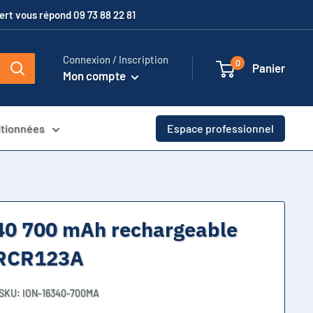
xpert vous répond 09 73 88 22 81
Connexion / Inscription
0
Panier
Mon compte
itionnées
Espace professionnel
40 700 mAh rechargeable
F RCR123A
SKU:
ION-16340-700MA