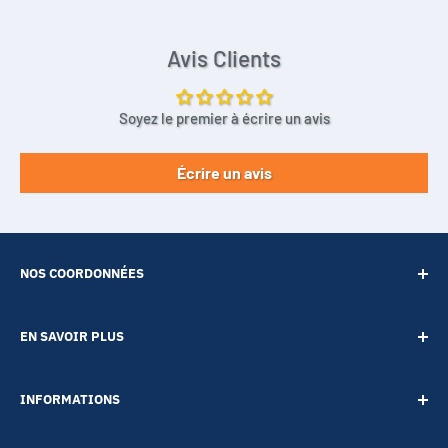
Avis Clients
Soyez le premier à écrire un avis
Écrire un avis
NOS COORDONNÉES
SARL POINT ENERGIE
EN SAVOIR PLUS
20 Rue de Lépante
Contact
06000 NICE
INFORMATIONS
A propos
Tél :
09 73 88 22 81
Notre blog
Votre vie privée