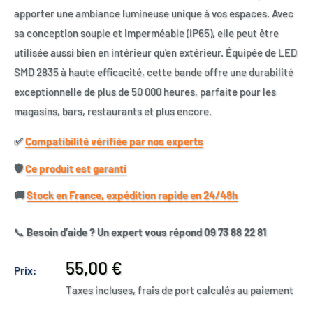
apporter une ambiance lumineuse unique à vos espaces. Avec
sa conception souple et imperméable (IP65), elle peut être
utilisée aussi bien en intérieur qu'en extérieur. Équipée de LED
SMD 2835 à haute efficacité, cette bande offre une durabilité
exceptionnelle de plus de 50 000 heures, parfaite pour les
magasins, bars, restaurants et plus encore.
✅​
Compatibilité vérifiée par nos experts
🛡️​
Ce produit est garanti
🚚​
Stock en France, expédition rapide en 24/48h
📞
Besoin d’aide ? Un expert vous répond 09 73 88 22 81
Prix
55,00 €
Prix:
réduit
Taxes incluses, frais de port calculés au paiement