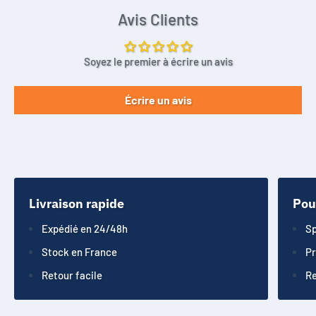
Avis Clients
Soyez le premier à écrire un avis
Écrire un avis
Livraison rapide
Pou
Expédié en 24/48h
Sp
Stock en France
Pr
Retour facile
Re