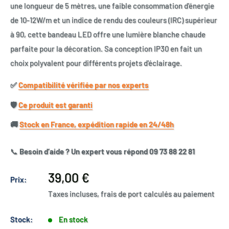
une longueur de 5 mètres, une faible consommation d'énergie
de 10-12W/m et un indice de rendu des couleurs (IRC) supérieur
à 90, cette bandeau LED offre une lumière blanche chaude
parfaite pour la décoration. Sa conception IP30 en fait un
choix polyvalent pour différents projets d'éclairage.
✅​
Compatibilité vérifiée par nos experts
🛡️​
Ce produit est garanti
🚚​
Stock en France, expédition rapide en 24/48h
📞
Besoin d’aide ? Un expert vous répond 09 73 88 22 81
Prix
39,00 €
Prix:
réduit
Taxes incluses, frais de port calculés au paiement
Stock:
En stock