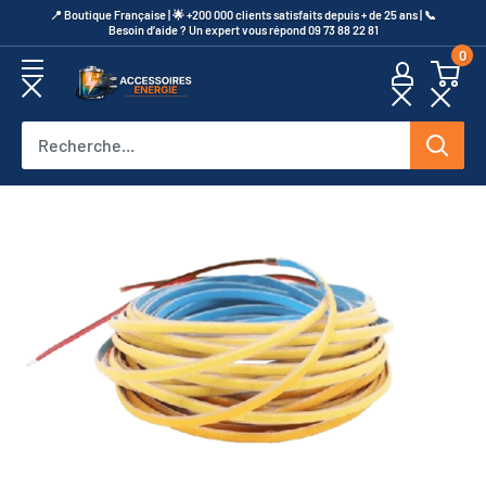
Passer
​📍​ Boutique Française | 🌟 +200 000 clients satisfaits depuis + de 25 ans | 📞​
Besoin d’aide ? Un expert vous répond 09 73 88 22 81
au
0
contenu
Accessoires
Energie