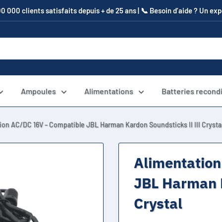
00 000 clients satisfaits depuis + de 25 ans | 📞​ Besoin d’aide ? Un e
Ampoules
Alimentations
Batteries recond
ion AC/DC 16V – Compatible JBL Harman Kardon Soundsticks II III Crysta
Alimentatio
JBL Harman K
Crystal