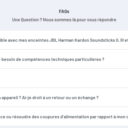
FAQs
Une Question ? Nous sommes là pour vous répondre
ble avec mes enceintes JBL Harman Kardon Soundsticks II, III et
re 100% compatible avec les enceintes JBL Harman Kardon Soundsti
liser en toute confiance pour remplacer ou améliorer votre alimen
i-je besoin de compétences techniques particulières ?
ptateur à la prise secteur, puis à l’emplacement prévu sur votre s
 totalement adaptées, il n’y a donc aucun risque pour votre matéri
otections nécessaires (court-circuit, surtension, surchauffe) po
 fiable, préservant la qualité sonore et la longévité de vos ence
appareil ? Ai-je droit à un retour ou un échange ?
onctionnement, vous bénéficiez d’une garantie satisfait ou remb
service client est disponible pour vous accompagner dans vos 
nce ou résoudre des coupures d’alimentation par rapport à mon c
es de faiblesse ou causait des coupures, ce modèle neuf et fiabl