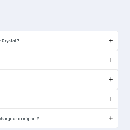
 Crystal ?
cks II, Soundsticks III, Crystal 2 et Crystal 3.
tation d’origine.
tation d’enceintes. Aucun outil ni réglage
el JBL.
ur garantir la sécurité de vos Soundsticks ou
intes JBL.
oursé. Vous pouvez effectuer un retour ou
démarches.
hargeur d’origine ?
e assure une alimentation continue et stable à