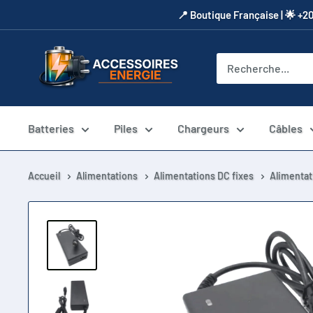
Passer
​📍​ Boutique Française | 🌟 +2
au
contenu
Accessoires
Energie
Batteries
Piles
Chargeurs
Câbles
Accueil
Alimentations
Alimentations DC fixes
Alimentat