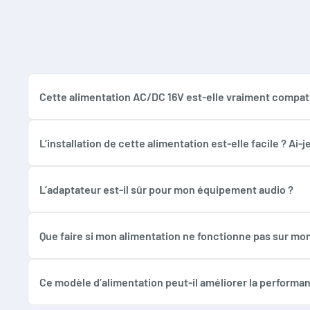
Cette alimentation AC/DC 16V est-elle vraiment compati
Oui, cette alimentation est spécialement conçue pour êt
Si vous possédez l’un de ces modèles, vous pouvez l’uti
L’installation de cette alimentation est-elle facile ? A
Pas du tout ! Il vous suffit simplement de brancher l’ada
particulier n’est nécessaire. La prise et la tension sont
L’adaptateur est-il sûr pour mon équipement audio ?
Absolument. Cette alimentation dispose de toutes les pr
Crystal. Sa conception assure une alimentation stable et
Que faire si mon alimentation ne fonctionne pas sur mon 
Bien sûr ! En cas de problème de compatibilité ou de f
demander un échange facilement et rapidement. Notre 
Ce modèle d’alimentation peut-il améliorer la performa
Oui ! Si votre ancienne alimentation présentait des sign