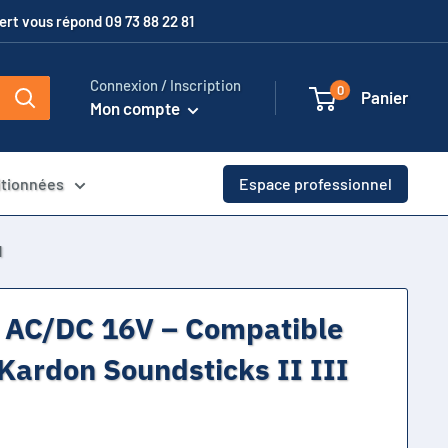
xpert vous répond 09 73 88 22 81
Connexion / Inscription
0
Panier
Mon compte
itionnées
Espace professionnel
l
n AC/DC 16V – Compatible
ardon Soundsticks II III