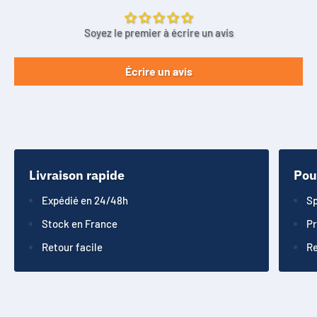
Soyez le premier à écrire un avis
Écrire un avis
Livraison rapide
Pou
Expédié en 24/48h
Sp
Stock en France
Pr
Retour facile
Re