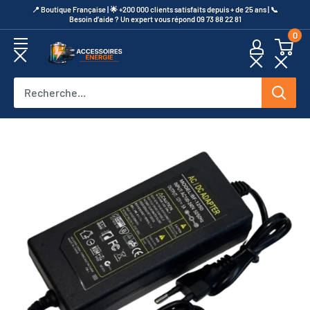
Passer
​📍​ Boutique Française | 🌟 +200 000 clients satisfaits depuis + de 25 ans | 📞​
Besoin d’aide ? Un expert vous répond 09 73 88 22 81
au
0
contenu
Accessoires
Energie