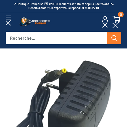
Passer
​📍​ Boutique Française | 🌟 +200 000 clients satisfaits depuis + de 25 ans | 📞​
Besoin d’aide ? Un expert vous répond 09 73 88 22 81
au
0
contenu
Accessoires
Energie