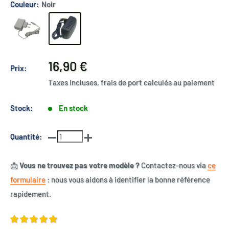
Couleur:
Noir
Prix
16,90 €
Prix:
réduit
Taxes incluses, frais de port calculés au paiement
Stock:
En stock
Quantité:
📩
Vous ne trouvez pas votre modèle ?
Contactez-nous via
ce
formulaire
: nous vous aidons à identifier la bonne référence
rapidement.