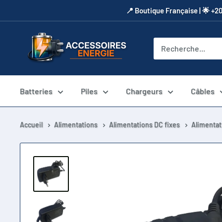
Passer
​📍​ Boutique Française | 🌟 +2
au
contenu
Accessoires
Energie
Batteries
Piles
Chargeurs
Câbles
Accueil
Alimentations
Alimentations DC fixes
Alimenta