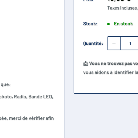
réduit
Taxes incluses,
Stock:
En stock
Quantité:
📩
Vous ne trouvez pas v
vous aidons à identifier 
 que:
 photo, Radio, Bande LED,
ée, merci de vérifier afin