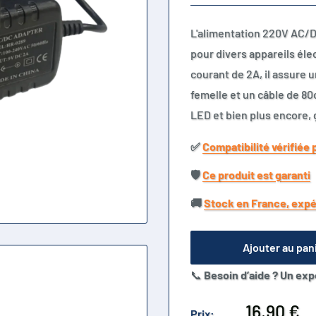
L'alimentation 220V AC/D
pour divers appareils éle
courant de 2A, il assure 
femelle et un câble de 80c
LED et bien plus encore, 
✅​
Compatibilité vérifiée 
🛡️​
Ce produit est garanti
🚚​
Stock en France, expé
Ajouter au pan
📞
Besoin d’aide ? Un exp
Prix
16,90 €
Prix: