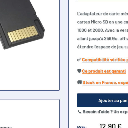
L'adaptateur de carte mé
cartes Micro SD en une c
1000 et 2000. Avec la ver
allant jusqu'à 256 Go, of
étendre l'espace de jeu s
✅​
Compatibilité vérifiée 
🛡️​
Ce produit est garanti
🚚​
Stock en France, expé
Ajouter au pan
📞
Besoin d’aide ? Un exp
Prix
12,90 €
Prix: