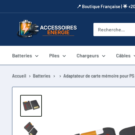
Passer
​📍​ Boutique Française | 🌟 +2
au
contenu
Accessoires
Energie
Batteries
Piles
Chargeurs
Câbles
Accueil
Batteries
Adaptateur de carte mémoire pour PS 