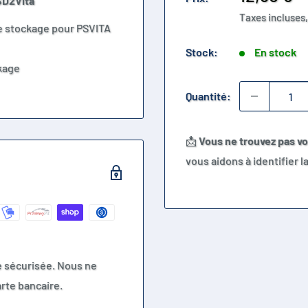
SD2Vita
réduit
Taxes incluses,
de stockage pour PSVITA
Stock:
En stock
ckage
Quantité:
📩
Vous ne trouvez pas v
vous aidons à identifier 
e sécurisée. Nous ne
rte bancaire.