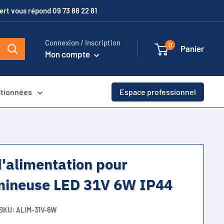
xpert vous répond 09 73 88 22 81
Connexion / Inscription
0
Panier
Mon compte
itionnées
Espace professionnel
'alimentation pour
umineuse LED 31V 6W IP44
SKU:
ALIM-31V-6W