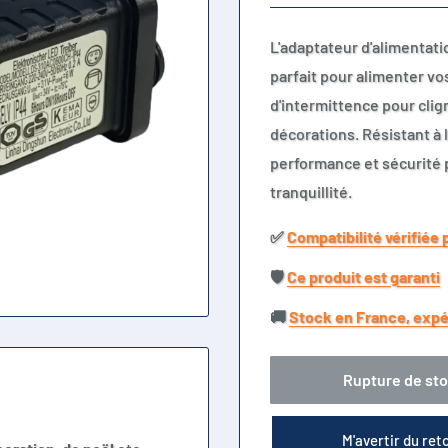
L'adaptateur d'alimentat
parfait pour alimenter vo
d'intermittence pour clig
décorations. Résistant à 
performance et sécurité 
tranquillité.
✅​
Compatibilité vérifiée 
🛡️​
Ce produit est garanti
🚚​
Stock en France, expé
Rupture de st
M'avertir du ret