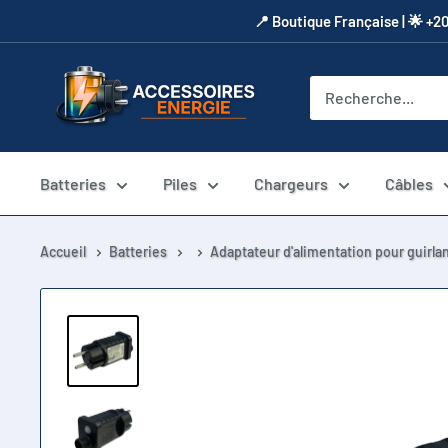
Passer
​📍​ Boutique Française | 🌟 +2
au
contenu
Accessoires
Energie
Batteries
Piles
Chargeurs
Câbles
Accueil
Batteries
Adaptateur d'alimentation pour guirl