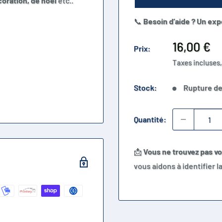
coration, de noël
etc..
📞
Besoin d’aide ? Un exp
Prix
16,00 €
Prix:
réduit
Taxes incluses,
Stock:
Rupture de
Quantité:
📩
Vous ne trouvez pas v
vous aidons à identifier 