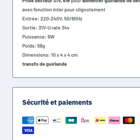
Prise secteur 31V, 6W
pour
alimenter guirlande de dé
avec fonction inter pour clignotement
Entrée: 220-240V, 50/60Hz
Sortie: 31V-U rate 34v
Puissance: 6W
Poids: 56g
Dimensions: 10 x 4 x 4 cm
transfo de guirlande
Sécurité et paiements