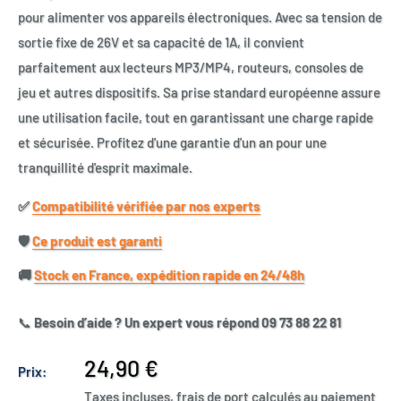
pour alimenter vos appareils électroniques. Avec sa tension de
sortie fixe de 26V et sa capacité de 1A, il convient
parfaitement aux lecteurs MP3/MP4, routeurs, consoles de
jeu et autres dispositifs. Sa prise standard européenne assure
une utilisation facile, tout en garantissant une charge rapide
et sécurisée. Profitez d'une garantie d'un an pour une
tranquillité d'esprit maximale.
✅​
Compatibilité vérifiée par nos experts
🛡️​
Ce produit est garanti
🚚​
Stock en France, expédition rapide en 24/48h
📞
Besoin d’aide ? Un expert vous répond 09 73 88 22 81
Prix
24,90 €
Prix:
réduit
Taxes incluses, frais de port calculés au paiement