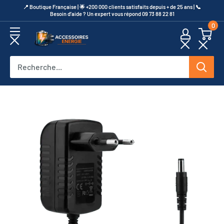
Passer
​📍​ Boutique Française | 🌟 +200 000 clients satisfaits depuis + de 25 ans | 📞​
Besoin d’aide ? Un expert vous répond 09 73 88 22 81
au
0
contenu
Accessoires
Energie