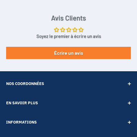
Avis Clients
Soyez le premier à écrire un avis
Écrire un avis
NOS COORDONNÉES
SARL POINT ENERGIE
EN SAVOIR PLUS
20 Rue de Lépante
Contact
06000 NICE
INFORMATIONS
A propos
Tél :
09 73 88 22 81
Notre blog
Votre vie privée