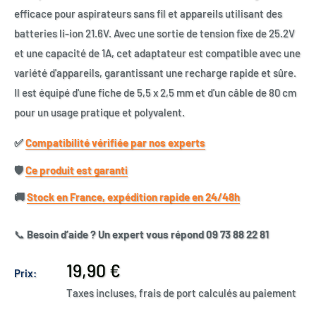
efficace pour aspirateurs sans fil et appareils utilisant des
batteries li-ion 21.6V. Avec une sortie de tension fixe de 25.2V
et une capacité de 1A, cet adaptateur est compatible avec une
variété d'appareils, garantissant une recharge rapide et sûre.
Il est équipé d'une fiche de 5,5 x 2,5 mm et d'un câble de 80 cm
pour un usage pratique et polyvalent.
✅​
Compatibilité vérifiée par nos experts
🛡️​
Ce produit est garanti
🚚​
Stock en France, expédition rapide en 24/48h
📞
Besoin d’aide ? Un expert vous répond 09 73 88 22 81
Prix
19,90 €
Prix:
réduit
Taxes incluses, frais de port calculés au paiement