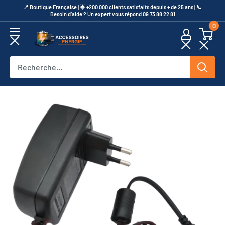
Passer
​📍​ Boutique Française | 🌟 +200 000 clients satisfaits depuis + de 25 ans | 📞​
Besoin d’aide ? Un expert vous répond 09 73 88 22 81
au
0
contenu
Accessoires
Energie