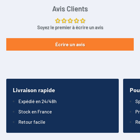
Avis Clients
Soyez le premier à écrire un avis
Écrire un avis
Livraison rapide
Pou
Expédié en 24/48h
Sp
Stock en France
Pr
Retour facile
Re