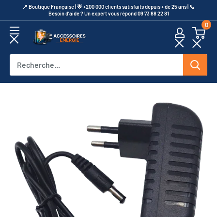
Passer
​📍​ Boutique Française | 🌟 +200 000 clients satisfaits depuis + de 25 ans | 📞​
Besoin d’aide ? Un expert vous répond 09 73 88 22 81
au
0
contenu
Accessoires
Energie