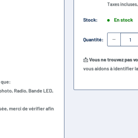
réduit
Taxes incluses,
Stock:
En stock
Quantité:
📩
Vous ne trouvez pas v
vous aidons à identifier 
 que:
 photo, Radio, Bande LED,
ée, merci de vérifier afin