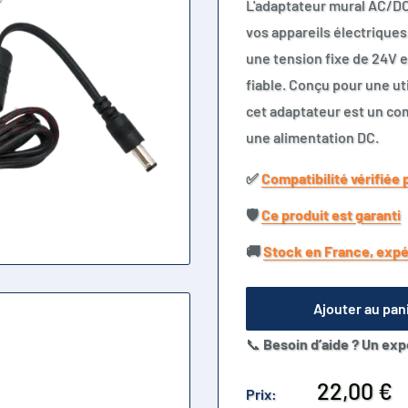
L'adaptateur mural AC/DC 
vos appareils électriques
une tension fixe de 24V et
fiable. Conçu pour une ut
cet adaptateur est un co
une alimentation DC.
✅​
Compatibilité vérifiée 
🛡️​
Ce produit est garanti
🚚​
Stock en France, expé
Ajouter au pan
📞
Besoin d’aide ? Un exp
Prix
22,00 €
Prix: