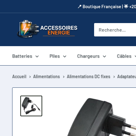
Passer
​📍​ Boutique Française | 🌟 +2
au
contenu
Accessoires
Energie
Batteries
Piles
Chargeurs
Câbles
Accueil
Alimentations
Alimentations DC fixes
Adaptateu