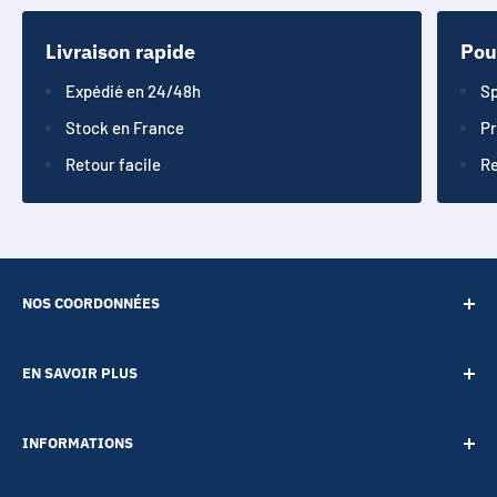
Livraison rapide
Pou
Expédié en 24/48h
Sp
Stock en France
Pr
Retour facile
Re
NOS COORDONNÉES
SARL POINT ENERGIE
EN SAVOIR PLUS
20 Rue de Lépante
Contact
06000 NICE
INFORMATIONS
A propos
Tél :
09 73 88 22 81
Notre blog
Votre vie privée