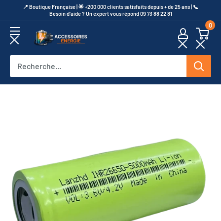
Passer
​📍​ Boutique Française | 🌟 +200 000 clients satisfaits depuis + de 25 ans | 📞​
Besoin d’aide ? Un expert vous répond 09 73 88 22 81
au
0
contenu
Accessoires
Energie