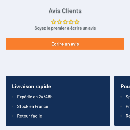
Avis Clients
Soyez le premier à écrire un avis
Écrire un avis
Livraison rapide
Pou
Expédié en 24/48h
Sp
Stock en France
Pr
Retour facile
Re