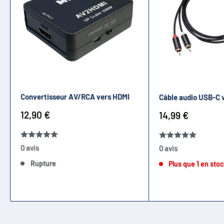
Convertisseur AV/RCA vers HDMI
Câble audio USB-C 
Prix
12,90 €
Prix
14,99 €
réduit
réduit
0 avis
0 avis
Rupture
Plus que 1 en sto