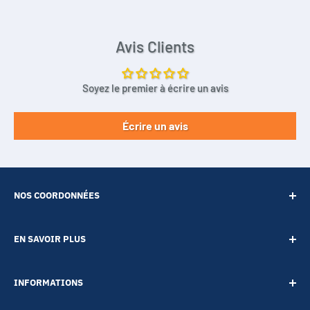
Avis Clients
Soyez le premier à écrire un avis
Écrire un avis
NOS COORDONNÉES
SARL POINT ENERGIE
EN SAVOIR PLUS
20 Rue de Lépante
Contact
06000 NICE
INFORMATIONS
A propos
Tél :
09 73 88 22 81
Notre blog
Votre vie privée