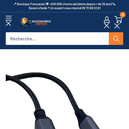
Passer
​📍​ Boutique Française | 🌟 +200 000 clients satisfaits depuis + de 25 ans | 📞​
Besoin d’aide ? Un expert vous répond 09 73 88 22 81
au
0
contenu
Accessoires
Energie