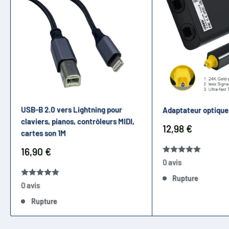
USB-B 2.0 vers Lightning pour
Adaptateur optique 
claviers, pianos, contrôleurs MIDI,
Prix
12,98 €
cartes son 1M
réduit
Prix
16,90 €
réduit
0 avis
Rupture
0 avis
Rupture