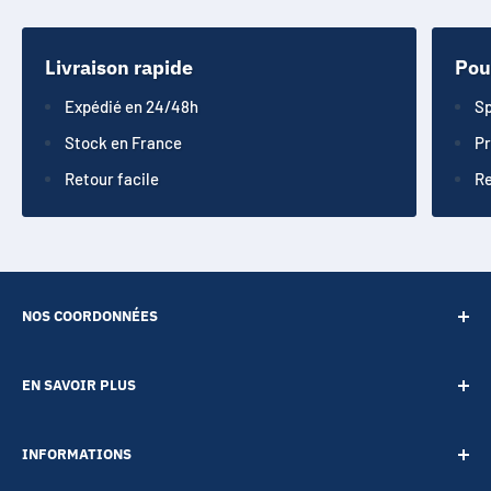
Livraison rapide
Pou
Expédié en 24/48h
Sp
Stock en France
Pr
Retour facile
Re
NOS COORDONNÉES
SARL POINT ENERGIE
EN SAVOIR PLUS
20 Rue de Lépante
Contact
06000 NICE
INFORMATIONS
A propos
Tél :
09 73 88 22 81