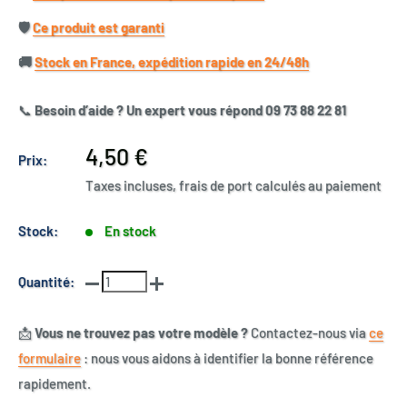
🛡️​
Ce produit est garanti
🚚​
Stock en France, expédition rapide en 24/48h
📞
Besoin d’aide ? Un expert vous répond 09 73 88 22 81
Prix
4,50 €
Prix:
réduit
Taxes incluses, frais de port calculés au paiement
Stock:
En stock
Quantité:
📩
Vous ne trouvez pas votre modèle ?
Contactez-nous via
ce
formulaire
: nous vous aidons à identifier la bonne référence
rapidement.