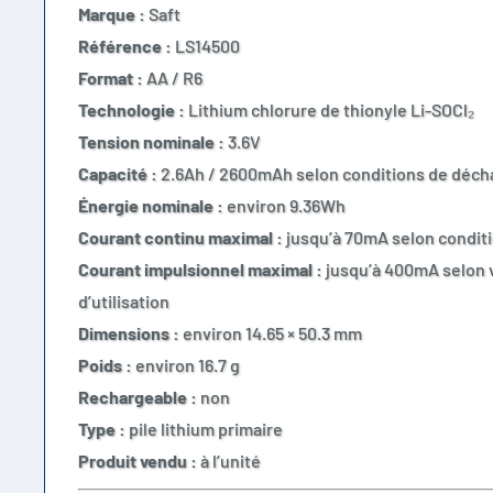
Marque :
Saft
Référence :
LS14500
Format :
AA / R6
Technologie :
Lithium chlorure de thionyle Li-SOCl₂
Tension nominale :
3.6V
Capacité :
2.6Ah / 2600mAh selon conditions de déch
Énergie nominale :
environ 9.36Wh
Courant continu maximal :
jusqu’à 70mA selon conditio
Courant impulsionnel maximal :
jusqu’à 400mA selon v
d’utilisation
Dimensions :
environ 14.65 × 50.3 mm
Poids :
environ 16.7 g
Rechargeable :
non
Type :
pile lithium primaire
Produit vendu :
à l’unité