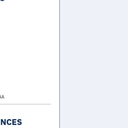
 AA
ENCES