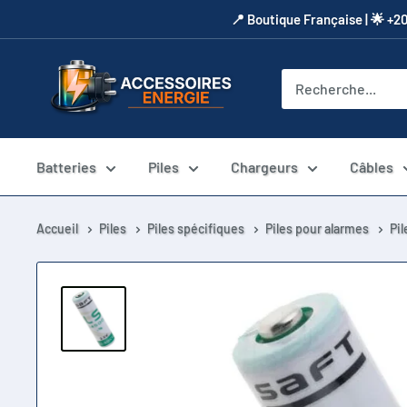
Passer
​📍​ Boutique Française | 🌟 +2
au
contenu
Accessoires
Energie
Batteries
Piles
Chargeurs
Câbles
Accueil
Piles
Piles spécifiques
Piles pour alarmes
Pi