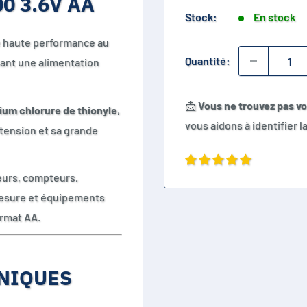
0 3.6V AA
Stock:
En stock
re haute performance au
Quantité:
tant une alimentation
📩
Vous ne trouvez pas v
ium chlorure de thionyle
,
vous aidons à identifier 
 tension et sa grande
eurs, compteurs,
esure et équipements
rmat AA.
NIQUES