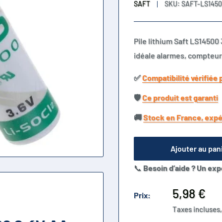
SAFT
SKU:
SAFT-LS145
Pile lithium Saft LS1450
idéale alarmes, compteu
✅​
Compatibilité vérifiée 
🛡️​
Ce produit est garanti
🚚​
Stock en France, expé
Ajouter au pan
📞
Besoin d’aide ? Un exp
Prix
5,98 €
Prix:
réduit
Taxes incluses,