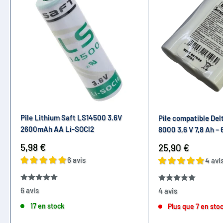
Pile Lithium Saft LS14500 3.6V
Pile compatible Del
2600mAh AA Li-SOCl2
8000 3,6 V 7,8 Ah –
Prix
5,98 €
Prix
25,90 €
réduit
réduit
6 avis
4 avi
6 avis
4 avis
17 en stock
Plus que 7 en sto