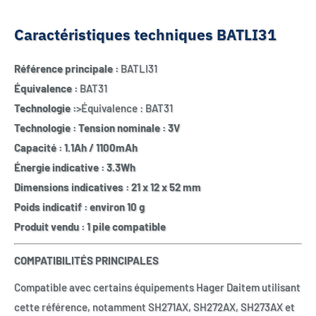
Caractéristiques techniques BATLI31
Référence principale :
BATLI31
Équivalence :
BAT31
Technologie :
>Équivalence : BAT31
Technologie :
Tension nominale :
3V
Capacité :
1.1Ah / 1100mAh
Énergie indicative :
3.3Wh
Dimensions indicatives :
21 x 12 x 52 mm
Poids indicatif :
environ 10 g
Produit vendu :
1 pile compatible
COMPATIBILITÉS PRINCIPALES
Compatible avec certains équipements Hager Daitem utilisant
cette référence, notamment SH271AX, SH272AX, SH273AX et