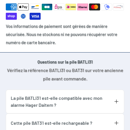
Hager SH272AX
Hager SH273AX
Hager SH274AX
Vos informations de paiement sont gérées de manière
Daitem SH271AX
sécurisée. Nous ne stockons ni ne pouvons récupérer votre
Daitem SH272AX
numéro de carte bancaire.
Daitem SH273AX
Daitem SH274AX
Logisty SH271AX
Questions sur la pile BATLI31
Logisty SH272AX
Vérifiez la référence BATLI31 ou BAT31 sur votre ancienne
Logisty SH273AX
pile avant commande.
Logisty SH274AX
SH271AF à vérifier selon pile d’origine
La pile BATLI31 est-elle compatible avec mon
SH272AF à vérifier selon pile d’origine
alarme Hager Daitem ?
SH273AF à vérifier selon pile d’origine
Oui, la pile BATLI31 est compatible avec
SH274AF à vérifier selon pile d’origine
certains détecteurs Hager Daitem utilisant la
Cette pile BAT31 est-elle rechargeable ?
Non compatible 271-21X
référence BATLI31 ou BAT31, notamment