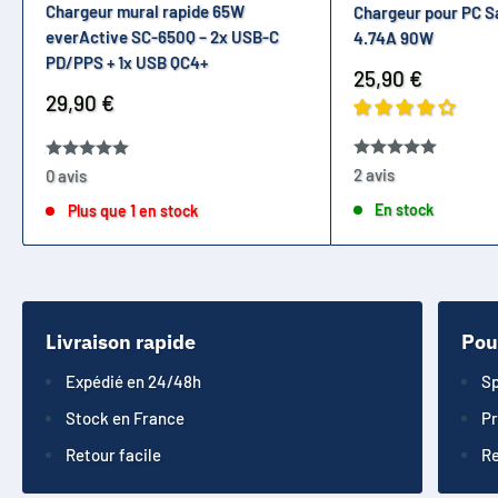
Chargeur mural rapide 65W
Chargeur pour PC 
everActive SC-650Q – 2x USB-C
4.74A 90W
PD/PPS + 1x USB QC4+
Prix
25,90 €
réduit
Prix
29,90 €
réduit
2 avis
0 avis
En stock
Plus que 1 en stock
Livraison rapide
Pou
Expédié en 24/48h
Sp
Stock en France
Pr
Retour facile
Re