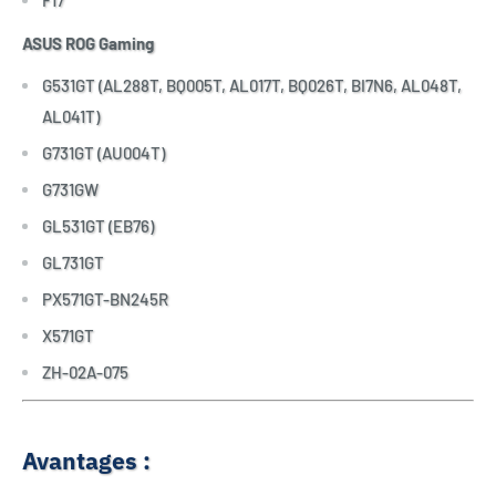
F17
ASUS ROG Gaming
G531GT (AL288T, BQ005T, AL017T, BQ026T, BI7N6, AL048T,
AL041T)
G731GT (AU004T)
G731GW
GL531GT (EB76)
GL731GT
PX571GT-BN245R
X571GT
ZH-02A-075
Avantages :