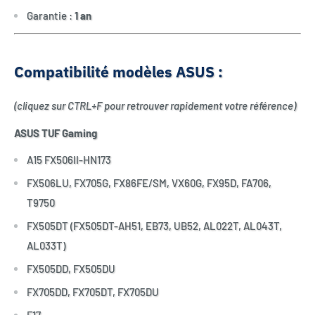
Garantie :
1 an
Compatibilité modèles ASUS :
(cliquez sur CTRL+F pour retrouver rapidement votre référence)
ASUS TUF Gaming
A15 FX506II-HN173
FX506LU, FX705G, FX86FE/SM, VX60G, FX95D, FA706,
T9750
FX505DT (FX505DT-AH51, EB73, UB52, AL022T, AL043T,
AL033T)
FX505DD, FX505DU
FX705DD, FX705DT, FX705DU