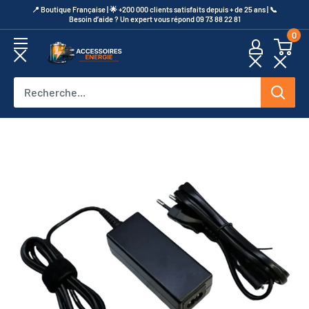
Passer
​📍​ Boutique Française | 🌟 +200 000 clients satisfaits depuis + de 25 ans | 📞​
Besoin d’aide ? Un expert vous répond 09 73 88 22 81
au
0
contenu
Accessoires
Energie