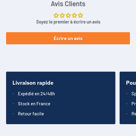
Avis Clients
Soyez le premier à écrire un avis
Écrire un avis
Livraison rapide
Pou
Expédié en 24/48h
Sp
Stock en France
Pr
Retour facile
Re