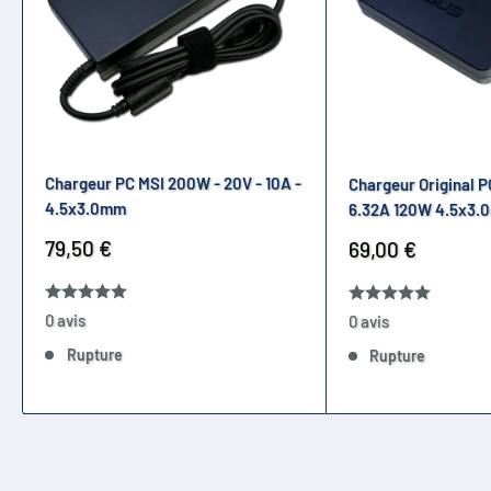
Chargeur PC MSI 200W - 20V - 10A -
Chargeur Original P
4.5x3.0mm
6.32A 120W 4.5x3.
Prix
79,50 €
Prix
69,00 €
réduit
réduit
0 avis
0 avis
Rupture
Rupture