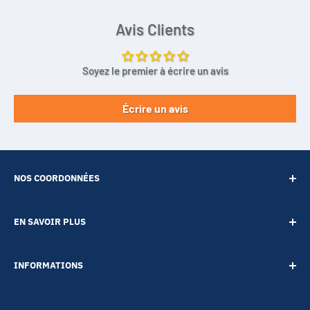
Avis Clients
Soyez le premier à écrire un avis
Écrire un avis
NOS COORDONNÉES
SARL POINT ENERGIE
EN SAVOIR PLUS
20 Rue de Lépante
Contact
06000 NICE
INFORMATIONS
A propos
Tél :
09 73 88 22 81
Notre blog
Votre vie privée